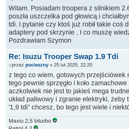
Witam. Posiadam troopera z silnikiem 2.
poszła uszczelka pod głowicą i chciałby
tdi. I pytanie czy ktoś już robił takie co
adaptery pod skrzynie , I co muszę wied
Pozdrawiam Szymon
Re: Isuzu Trooper Swap 1.9 Tdi
przez
pocieszny
» 25 lut 2025, 22:20
z tego co wiem, gotowych przejściówek n
tego pewnie sprzęgło i koło zamachowe
aczkolwiek nie jest to jakieś mega trud
układ paliwowy i zgranie elektryki, żeby to
'1,9 tdi" chcesz, bo tego jest wiele i nie
Maxiu 2,5 biturbo
Patrol 4,2