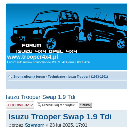
www.trooper4x4.pl
Forum miłośników samochodów ISUZU 4x4 oraz OPEL 4x4
Strona główna forum
‹
Techniczne
‹
Isuzu Trooper I (1983-1991)
Isuzu Trooper Swap 1.9 Tdi
Odpowiedz
Isuzu Trooper Swap 1.9 Tdi
przez
Szymorr
» 23 lut 2025, 17:01