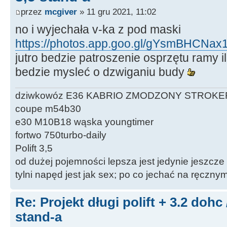
przez
mcgiver
» 11 gru 2021, 11:02
no i wyjechała v-ka z pod maski
https://photos.app.goo.gl/gYsmBHCNa
jutro bedzie patroszenie osprzętu ramy il
bedzie mysleć o dzwiganiu budy
dziwkowóz E36 KABRIO ZMODZONY STROKE
coupe m54b30
e30 M10B18 wąska youngtimer
fortwo 750turbo-daily
Polift 3,5
od dużej pojemności lepsza jest jedynie jeszcze
tylni napęd jest jak sex; po co jechać na ręczn
Re: Projekt długi polift + 3.2 dohc
stand-a