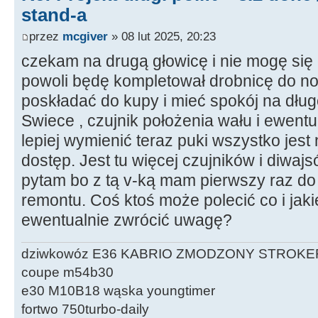
stand-a
przez
mcgiver
» 08 lut 2025, 20:23
czekam na drugą głowicę i nie mogę się
powoli będę kompletował drobnicę do now
poskładać do kupy i mieć spokój na dług
Swiece , czujnik położenia wału i ewentua
lepiej wymienić teraz puki wszystko jest 
dostęp. Jest tu więcej czujników i diwaj
pytam bo z tą v-ką mam pierwszy raz do 
remontu. Coś ktoś może polecić co i jakie
ewentualnie zwrócić uwagę?
dziwkowóz E36 KABRIO ZMODZONY STROKE
coupe m54b30
e30 M10B18 wąska youngtimer
fortwo 750turbo-daily