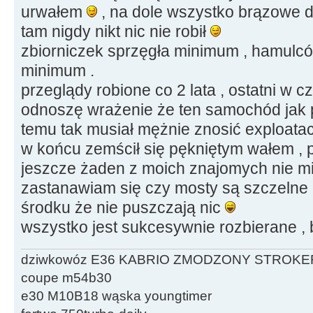
urwałem
, na dole wszystko brązowe do
tam nigdy nikt nic nie robił
zbiorniczek sprzęgła minimum , hamul
minimum .
przeglądy robione co 2 lata , ostatni w c
odnoszę wrażenie że ten samochód jak pr
temu tak musiał mężnie znosić exploata
w końcu zemścił się pękniętym wałem , p
jeszcze żaden z moich znajomych nie mi
zastanawiam się czy mosty są szczelne
środku że nie puszczają nic
wszystko jest sukcesywnie rozbierane , 
dziwkowóz E36 KABRIO ZMODZONY STROKE
coupe m54b30
e30 M10B18 wąska youngtimer