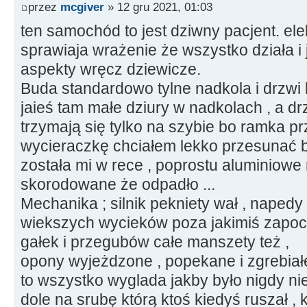
przez
mcgiver
» 12 gru 2021, 01:03
ten samochód to jest dziwny pacjent. ele
sprawiaja wrażenie że wszystko działa i 
aspekty wręcz dziewicze.
Buda standardowo tylne nadkola i drzwi 
jaieś tam małe dziury w nadkolach , a dr
trzymają się tylko na szybie bo ramka prze
wycieraczkę chciałem lekko przesunać bo
została mi w rece , poprostu aluminiowe 
skorodowane że odpadło ...
Mechanika ; silnik pekniety wał , naped
wiekszych wycieków poza jakimiś zapoc
gałek i przegubów całe manszety też ,
opony wyjeżdzone , popekane i zgrebiałe
to wszystko wyglada jakby było nigdy nie
dole na srubę którą ktoś kiedyś ruszał , 