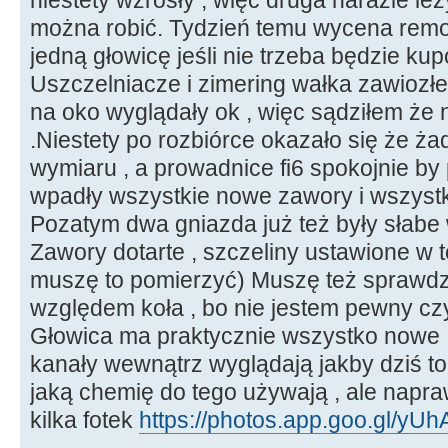
można robić. Tydzień temu wycena remo
jedną głowicę jeśli nie trzeba będzie k
Uszczelniacze i zimering wałka zawiozł
na oko wyglądały ok , więc sądziłem że
.Niestety po rozbiórce okazało się że ż
wymiaru , a prowadnice fi6 spokojnie by p
wpadły wszystkie nowe zawory i wszyst
Pozatym dwa gniazda już też były słabe
Zawory dotarte , szczeliny ustawione w t
muszę to pomierzyć) Muszę też sprawdz
względem koła , bo nie jestem pewny cz
Głowica ma praktycznie wszystko nowe ,
kanały wewnątrz wyglądają jakby dziś to
jaką chemię do tego używają , ale napr
kilka fotek
https://photos.app.goo.gl/