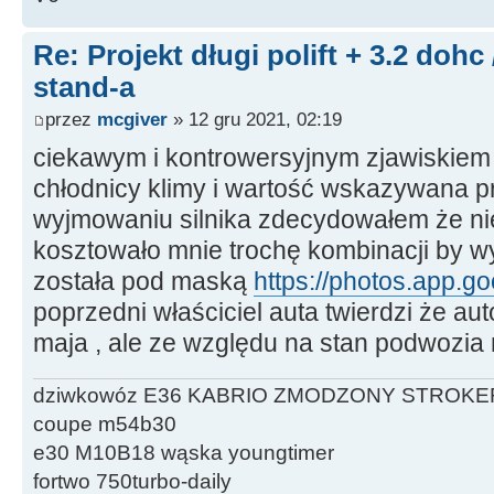
Re: Projekt długi polift + 3.2 dohc
stand-a
przez
mcgiver
» 12 gru 2021, 02:19
ciekawym i kontrowersyjnym zjawiskiem 
chłodnicy klimy i wartość wskazywana pr
wyjmowaniu silnika zdecydowałem że ni
kosztowało mnie trochę kombinacji by wy
została pod maską
https://photos.app.
poprzedni właściciel auta twierdzi że au
maja , ale ze względu na stan podwozia m
dziwkowóz E36 KABRIO ZMODZONY STROKE
coupe m54b30
e30 M10B18 wąska youngtimer
fortwo 750turbo-daily