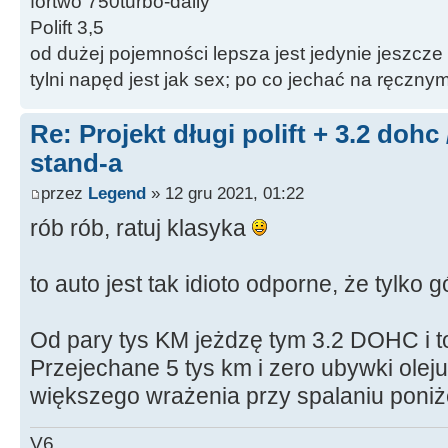
fortwo 750turbo-daily
Polift 3,5
od dużej pojemności lepsza jest jedynie jeszcze
tylni napęd jest jak sex; po co jechać na ręczn
Re: Projekt długi polift + 3.2 dohc
stand-a
przez
Legend
» 12 gru 2021, 01:22
rób rób, ratuj klasyka
to auto jest tak idioto odporne, że tylko 
Od pary tys KM jeżdzę tym 3.2 DOHC i to a
Przejechane 5 tys km i zero ubywki olej
większego wrażenia przy spalaniu poniżej
V6