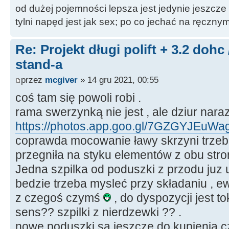
od dużej pojemności lepsza jest jedynie jeszcze
tylni napęd jest jak sex; po co jechać na ręczn
Re: Projekt długi polift + 3.2 dohc
stand-a
przez
mcgiver
» 14 gru 2021, 00:55
coś tam się powoli robi .
rama swerzynką nie jest , ale dziur nara
https://photos.app.goo.gl/7GZGYJEuW
coprawda mocowanie ławy skrzyni trze
przegniła na styku elementów z obu stron 
Jedna szpilka od poduszki z przodu juz 
bedzie trzeba mysleć przy składaniu , e
z czegoś czymś
, do dyspozycji jest to
sens?? szpilki z nierdzewki ?? .
nowe poduszki są jeszcze do kupienia c