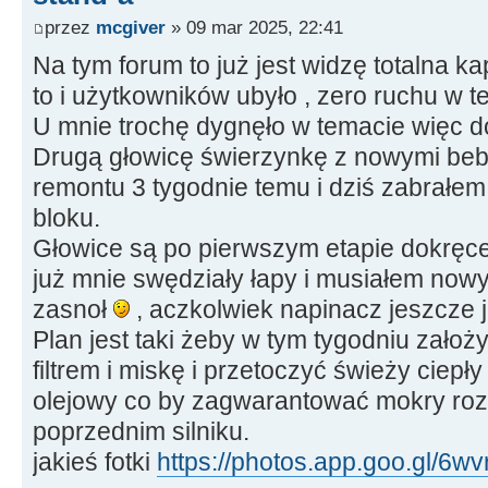
przez
mcgiver
» 09 mar 2025, 22:41
Na tym forum to już jest widzę totalna kap
to i użytkowników ubyło , zero ruchu w t
U mnie trochę dygnęło w temacie więc 
Drugą głowicę świerzynkę z nowymi be
remontu 3 tygodnie temu i dziś zabrałem
bloku.
Głowice są po pierwszym etapie dokręceni
już mnie swędziały łapy i musiałem now
zasnoł
, aczkolwiek napinacz jeszcze 
Plan jest taki żeby w tym tygodniu założ
filtrem i miskę i przetoczyć świeży ciepły
olejowy co by zagwarantować mokry rozr
poprzednim silniku.
jakieś fotki
https://photos.app.goo.gl/