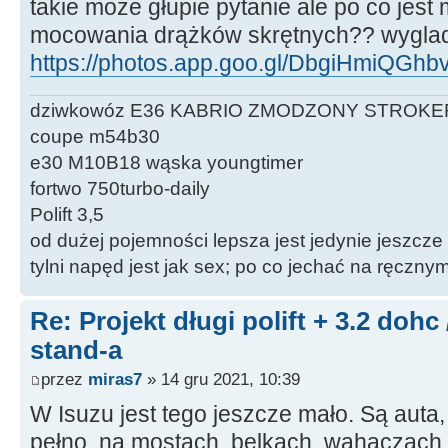
takie może głupie pytanie ale po co jest
mocowania drążków skrętnych?? wyglad
https://photos.app.goo.gl/DbgiHmiQGh
dziwkowóz E36 KABRIO ZMODZONY STROKE
coupe m54b30
e30 M10B18 wąska youngtimer
fortwo 750turbo-daily
Polift 3,5
od dużej pojemności lepsza jest jedynie jeszcze
tylni napęd jest jak sex; po co jechać na ręczn
Re: Projekt długi polift + 3.2 dohc
stand-a
przez
miras7
» 14 gru 2021, 10:39
W Isuzu jest tego jeszcze mało. Są auta,
pełno, na mostach, belkach, wahaczach,