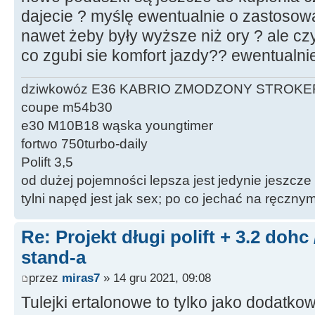
dajecie ? myślę ewentualnie o zastosowa
nawet żeby były wyższe niż ory ? ale cz
co zgubi sie komfort jazdy?? ewentualni
dziwkowóz E36 KABRIO ZMODZONY STROKE
coupe m54b30
e30 M10B18 wąska youngtimer
fortwo 750turbo-daily
Polift 3,5
od dużej pojemności lepsza jest jedynie jeszcze
tylni napęd jest jak sex; po co jechać na ręczn
Re: Projekt długi polift + 3.2 dohc
stand-a
przez
miras7
» 14 gru 2021, 09:08
Tulejki ertalonowe to tylko jako dodatko