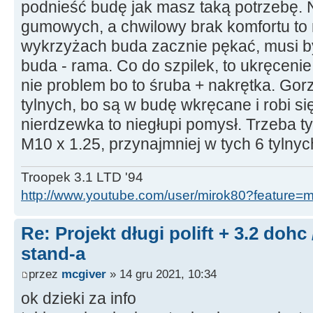
podnieść budę jak masz taką potrzebę. 
gumowych, a chwilowy brak komfortu to 
wykrzyżach buda zacznie pękać, musi b
buda - rama. Co do szpilek, to ukręcenie
nie problem bo to śruba + nakrętka. Gorze
tylnych, bo są w budę wkręcane i robi s
nierdzewka to niegłupi pomysł. Trzeba ty
M10 x 1.25, przynajmniej w tych 6 tylnych
Troopek 3.1 LTD '94
http://www.youtube.com/user/mirok80?feature=
Re: Projekt długi polift + 3.2 dohc
stand-a
przez
mcgiver
» 14 gru 2021, 10:34
ok dzieki za info