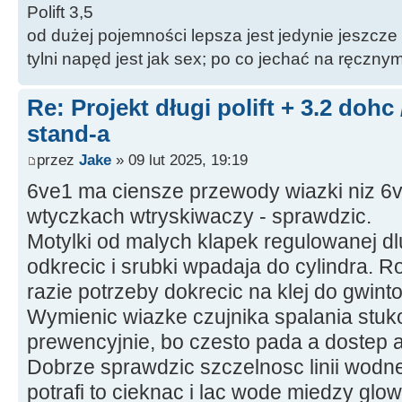
Polift 3,5
od dużej pojemności lepsza jest jedynie jeszcze
tylni napęd jest jak sex; po co jechać na ręczn
Re: Projekt długi polift + 3.2 dohc
stand-a
przez
Jake
» 09 lut 2025, 19:19
6ve1 ma ciensze przewody wiazki niz 6vd
wtyczkach wtryskiwaczy - sprawdzic.
Motylki od malych klapek regulowanej dlu
odkrecic i srubki wpadaja do cylindra. 
razie potrzeby dokrecic na klej do gwint
Wymienic wiazke czujnika spalania stuk
prewencyjnie, bo czesto pada a dostep 
Dobrze sprawdzic szczelnosc linii wodne
potrafi to cieknac i lac wode miedzy glow