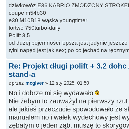
dziwkowóz E36 KABRIO ZMODZONY STROKE
coupe m54b30
e30 M10B18 wąska youngtimer
fortwo 750turbo-daily
Polift 3,5
od dużej pojemności lepsza jest jedynie jeszcze
tylni napęd jest jak sex; po co jechać na ręczn
Re: Projekt długi polift + 3.2 dohc
stand-a
przez
mcgiver
» 12 sty 2025, 01:50
No i dobrze mi się wydawało
Nie żebym to zauważył na pierwszy rzut ok
ale jakieś przeczucie spowodowało że s
manualem no i wałek wydechowy jest w
zębatym o jeden ząb, muszę to skorygo