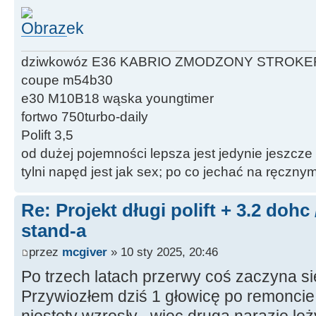
dziwkowóz E36 KABRIO ZMODZONY STROKE
coupe m54b30
e30 M10B18 wąska youngtimer
fortwo 750turbo-daily
Polift 3,5
od dużej pojemności lepsza jest jedynie jeszcze
tylni napęd jest jak sex; po co jechać na ręczn
Re: Projekt długi polift + 3.2 dohc
stand-a
przez
mcgiver
» 10 sty 2025, 20:46
Po trzech latach przerwy coś zaczyna s
Przywiozłem dziś 1 głowicę po remoncie 
niestety wzrosły , więc druga narazie le