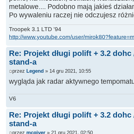
metalowe.... Podobno mają jakieś działa
Po wywaleniu raczej nie odczujesz różn
Troopek 3.1 LTD '94
http://www.youtube.com/user/mirok80?feature=
Re: Projekt długi polift + 3.2 dohc
stand-a
przez
Legend
» 14 gru 2021, 10:55
wygląda jak radar aktywnego tempomat
V6
Re: Projekt długi polift + 3.2 dohc
stand-a
przez
mcgiver
» 21 gru 2021, 02:50