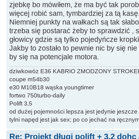
zjebkę bo mówiłem, że ma być tak porob
więcej robić sam, tymbardziej za tą kasę
Niemniej punkty na wałkach są tak słab
trzeba się postarać żeby to sprawdzić , 
głowicy gdzie są tylko pojedyńcze kropki
Jakby to zostało to pewnie nic by się nie
by się na potencjale motora.
dziwkowóz E36 KABRIO ZMODZONY STROKE
coupe m54b30
e30 M10B18 wąska youngtimer
fortwo 750turbo-daily
Polift 3,5
od dużej pojemności lepsza jest jedynie jeszcze
tylni napęd jest jak sex; po co jechać na ręczn
Re: Projekt długi polift + 3.2 dohc