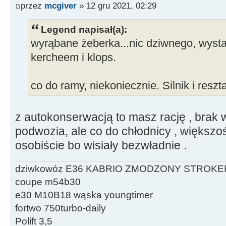
przez
mcgiver
» 12 gru 2021, 02:29
Legend napisał(a):
wyrąbane żeberka...nic dziwnego, wystar
kercheem i klops.
co do ramy, niekoniecznie. Silnik i resz
z autokonserwacją to masz rację , brak
podwozia, ale co do chłodnicy , większo
osobiście bo wisiały bezwładnie .
dziwkowóz E36 KABRIO ZMODZONY STROKE
coupe m54b30
e30 M10B18 wąska youngtimer
fortwo 750turbo-daily
Polift 3,5