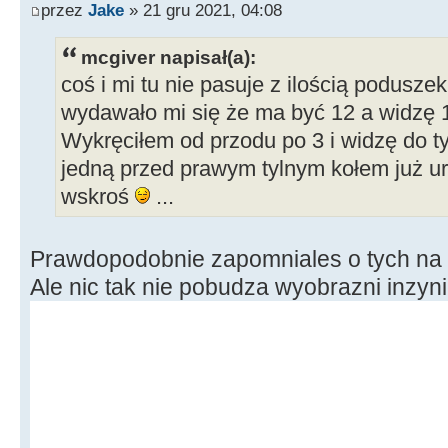
przez
Jake
» 21 gru 2021, 04:08
mcgiver napisał(a):
coś i mi tu nie pasuje z ilością podusz
wydawało mi się że ma być 12 a widzę 1
Wykręciłem od przodu po 3 i widzę do tył
jedną przed prawym tylnym kołem już ur
wskroś
...
Prawdopodobnie zapomniales o tych na ś
Ale nic tak nie pobudza wyobrazni inzyni