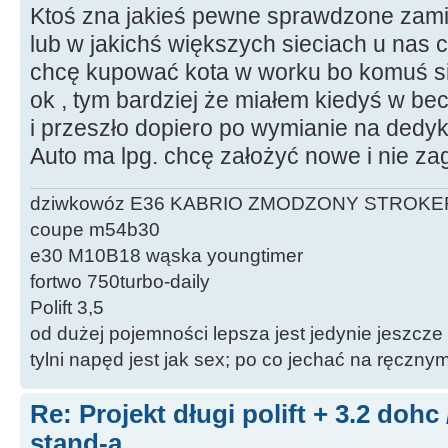
Ktoś zna jakieś pewne sprawdzone zamie
lub w jakichś większych sieciach u nas 
chcę kupować kota w worku bo komuś s
ok , tym bardziej że miałem kiedyś w be
i przeszło dopiero po wymianie na dedy
Auto ma lpg. chcę założyć nowe i nie z
dziwkowóz E36 KABRIO ZMODZONY STROKE
coupe m54b30
e30 M10B18 wąska youngtimer
fortwo 750turbo-daily
Polift 3,5
od dużej pojemności lepsza jest jedynie jeszcze
tylni napęd jest jak sex; po co jechać na ręczn
Re: Projekt długi polift + 3.2 dohc
stand-a