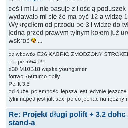
coś i mi tu nie pasuje z ilością podusze
wydawało mi się że ma być 12 a widzę 10
Wykręciłem od przodu po 3 i widzę do tył
jedną przed prawym tylnym kołem już ur
wskroś
...
dziwkowóz E36 KABRIO ZMODZONY STROKE
coupe m54b30
e30 M10B18 wąska youngtimer
fortwo 750turbo-daily
Polift 3,5
od dużej pojemności lepsza jest jedynie jeszcze
tylni napęd jest jak sex; po co jechać na ręczn
Re: Projekt długi polift + 3.2 dohc
stand-a