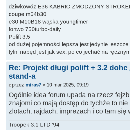
dziwkowóz E36 KABRIO ZMODZONY STROKE
coupe m54b30
e30 M10B18 wąska youngtimer
fortwo 750turbo-daily
Polift 3,5
od dużej pojemności lepsza jest jedynie jeszcze
tylni napęd jest jak sex; po co jechać na ręczn
Re: Projekt długi polift + 3.2 dohc
stand-a
przez
miras7
» 10 mar 2025, 09:19
Ogólnie idea forum upada na rzecz fejzb
znajomi co mają dostęp do tychże to nie
zlotach, rajdach, imprezach i co tam się
Troopek 3.1 LTD '94