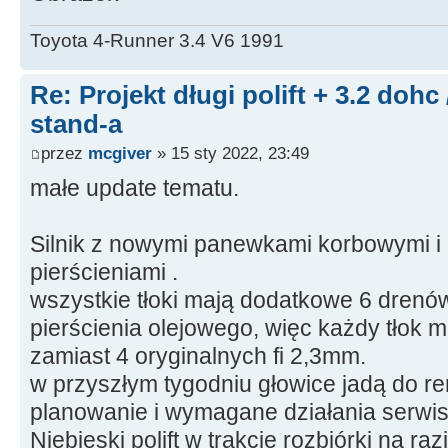
Toyota 4-Runner 3.4 V6 1991
Re: Projekt długi polift + 3.2 dohc
stand-a
przez
mcgiver
» 15 sty 2022, 23:49
małe update tematu.
Silnik z nowymi panewkami korbowymi i
pierścieniami .
wszystkie tłoki mają dodatkowe 6 drenów
pierścienia olejowego, więc każdy tłok m
zamiast 4 oryginalnych fi 2,3mm.
w przyszłym tygodniu głowice jadą do re
planowanie i wymagane działania serwi
Niebieski polift w trakcie rozbiórki na raz