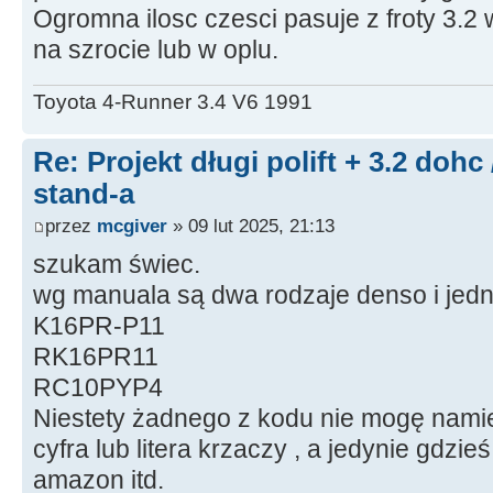
Ogromna ilosc czesci pasuje z froty 3.2
na szrocie lub w oplu.
Toyota 4-Runner 3.4 V6 1991
Re: Projekt długi polift + 3.2 dohc
stand-a
przez
mcgiver
» 09 lut 2025, 21:13
szukam świec.
wg manuala są dwa rodzaje denso i jed
K16PR-P11
RK16PR11
RC10PYP4
Niestety żadnego z kodu nie mogę namie
cyfra lub litera krzaczy , a jedynie gdzieś
amazon itd.