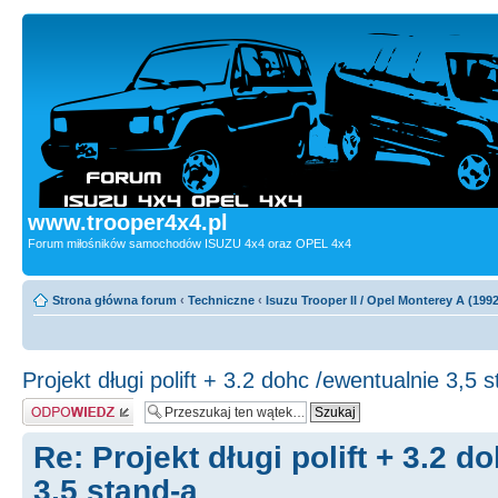
www.trooper4x4.pl
Forum miłośników samochodów ISUZU 4x4 oraz OPEL 4x4
Strona główna forum
‹
Techniczne
‹
Isuzu Trooper II / Opel Monterey A (199
Projekt długi polift + 3.2 dohc /ewentualnie 3,5 
Odpowiedz
Re: Projekt długi polift + 3.2 d
3,5 stand-a