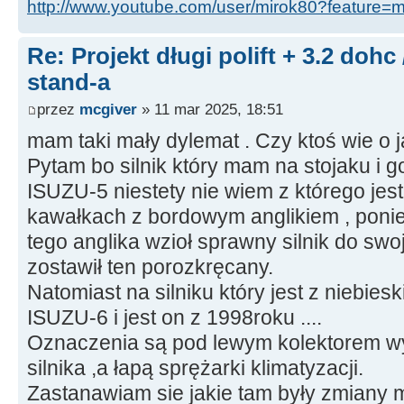
http://www.youtube.com/user/mirok80?feature=
Re: Projekt długi polift + 3.2 dohc
stand-a
przez
mcgiver
» 11 mar 2025, 18:51
mam taki mały dylemat . Czy ktoś wie o ja
Pytam bo silnik który mam na stojaku i 
ISUZU-5 niestety nie wiem z którego jes
kawałkach z bordowym anglikiem , ponie
tego anglika wzioł sprawny silnik do s
zostawił ten porozkręcany.
Natomiast na silniku który jest z niebies
ISUZU-6 i jest on z 1998roku ....
Oznaczenia są pod lewym kolektorem 
silnika ,a łapą sprężarki klimatyzacji.
Zastanawiam sie jakie tam były zmiany 