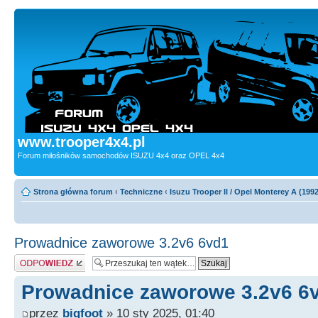
www.trooper4x4.pl
Forum miłośników samochodów ISUZU 4x4 oraz OPEL 4x4
Strona główna forum
‹
Techniczne
‹
Isuzu Trooper II / Opel Monterey A (199
Prowadnice zaworowe 3.2v6 6vd1
Odpowiedz
Prowadnice zaworowe 3.2v6 6
przez
bigfoot
» 10 sty 2025, 01:40