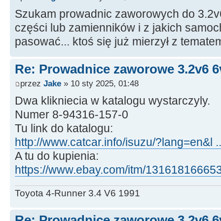
Szukam prowadnic zaworowych do 3.2v6
części lub zamienników i z jakich sam
pasować... ktoś się już mierzył z temat
Re: Prowadnice zaworowe 3.2v6 6
przez
Jake
» 10 sty 2025, 01:48
Dwa klikniecia w katalogu wystarczyly.
Numer 8-94316-157-0
Tu link do katalogu:
http://www.catcar.info/isuzu/?lang=en&
A tu do kupienia:
https://www.ebay.com/itm/13161816665
Toyota 4-Runner 3.4 V6 1991
Re: Prowadnice zaworowe 3.2v6 6