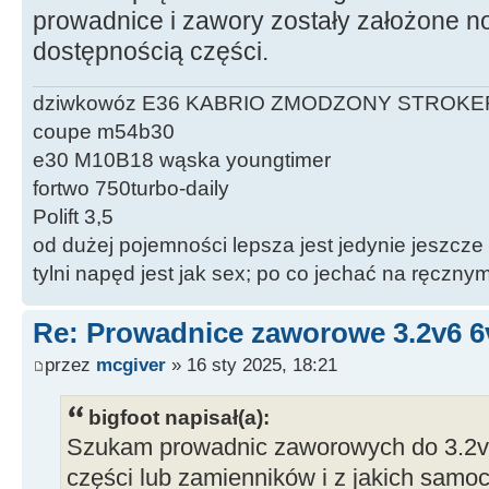
prowadnice i zawory zostały założone no
dostępnością części.
dziwkowóz E36 KABRIO ZMODZONY STROKE
coupe m54b30
e30 M10B18 wąska youngtimer
fortwo 750turbo-daily
Polift 3,5
od dużej pojemności lepsza jest jedynie jeszcze
tylni napęd jest jak sex; po co jechać na ręczn
Re: Prowadnice zaworowe 3.2v6 6
przez
mcgiver
» 16 sty 2025, 18:21
bigfoot napisał(a):
Szukam prowadnic zaworowych do 3.2v6
części lub zamienników i z jakich sam