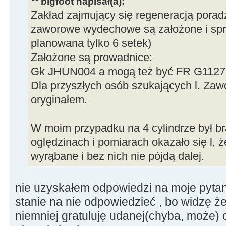
bigfoot napisał(a):
Zakład zajmujący się regeneracją poradz
zaworowe wydechowe są założone i spr
planowana tylko 6 setek)
Założone są prowadnice:
Gk JHUN004 a mogą też być FR G1127
Dla przyszłych osób szukających l. Zaw
oryginałem.
W moim przypadku na 4 cylindrze był br
oględzinach i pomiarach okazało się l,
wyrąbane i bez nich nie pójdą dalej.
nie uzyskałem odpowiedzi na moje pytani
stanie na nie odpowiedzieć , bo widzę ż
niemniej gratuluję udanej(chyba, może) 