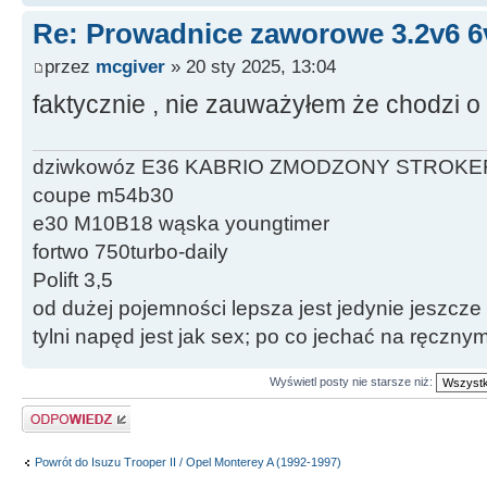
Re: Prowadnice zaworowe 3.2v6 6
przez
mcgiver
» 20 sty 2025, 13:04
faktycznie , nie zauważyłem że chodzi o
dziwkowóz E36 KABRIO ZMODZONY STROKE
coupe m54b30
e30 M10B18 wąska youngtimer
fortwo 750turbo-daily
Polift 3,5
od dużej pojemności lepsza jest jedynie jeszcze
tylni napęd jest jak sex; po co jechać na ręczn
Wyświetl posty nie starsze niż:
Odpowiedz
Powrót do Isuzu Trooper II / Opel Monterey A (1992-1997)