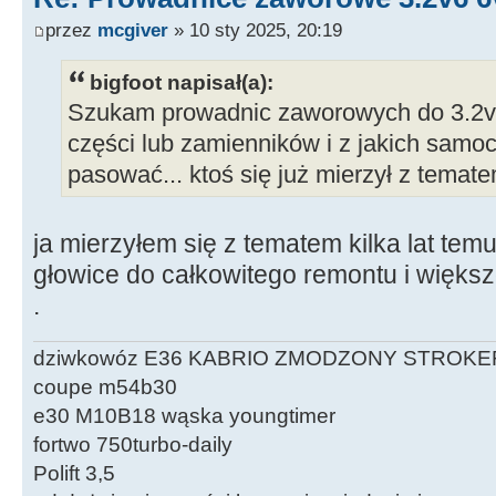
przez
mcgiver
» 10 sty 2025, 20:19
bigfoot napisał(a):
Szukam prowadnic zaworowych do 3.2v6
części lub zamienników i z jakich sam
pasować... ktoś się już mierzył z temat
ja mierzyłem się z tematem kilka lat te
głowice do całkowitego remontu i więks
.
dziwkowóz E36 KABRIO ZMODZONY STROKE
coupe m54b30
e30 M10B18 wąska youngtimer
fortwo 750turbo-daily
Polift 3,5