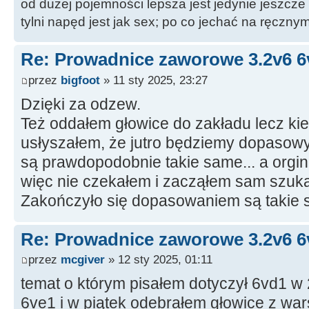
od dużej pojemności lepsza jest jedynie jeszcze
tylni napęd jest jak sex; po co jechać na ręczn
Re: Prowadnice zaworowe 3.2v6 6
przez
bigfoot
» 11 sty 2025, 23:27
Dzięki za odzew.
Też oddałem głowice do zakładu lecz kie
usłyszałem, że jutro będziemy dopasow
są prawdopodobnie takie same... a orgin
więc nie czekałem i zacząłem sam szukać
Zakończyło się dopasowaniem są takie 
Re: Prowadnice zaworowe 3.2v6 6
przez
mcgiver
» 12 sty 2025, 01:11
temat o którym pisałem dotyczył 6vd1 w 
6ve1 i w piątek odebrałem głowice z war