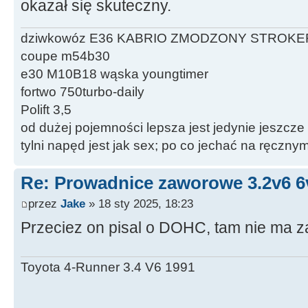
okazał się skuteczny.
dziwkowóz E36 KABRIO ZMODZONY STROKE
coupe m54b30
e30 M10B18 wąska youngtimer
fortwo 750turbo-daily
Polift 3,5
od dużej pojemności lepsza jest jedynie jeszcze
tylni napęd jest jak sex; po co jechać na ręczn
Re: Prowadnice zaworowe 3.2v6 6
przez
Jake
» 18 sty 2025, 18:23
Przeciez on pisal o DOHC, tam nie ma 
Toyota 4-Runner 3.4 V6 1991