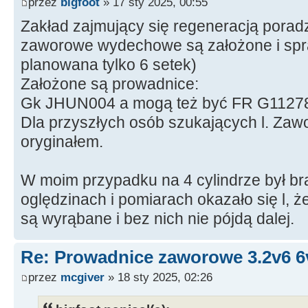
przez
bigfoot
» 17 sty 2025, 00:55
Zakład zajmujący się regeneracją poradz
zaworowe wydechowe są założone i spra
planowana tylko 6 setek)
Założone są prowadnice:
Gk JHUN004 a mogą też być FR G1127
Dla przyszłych osób szukających l. Zaw
oryginałem.
W moim przypadku na 4 cylindrze był bra
oględzinach i pomiarach okazało się l,
są wyrąbane i bez nich nie pójdą dalej.
Re: Prowadnice zaworowe 3.2v6 6
przez
mcgiver
» 18 sty 2025, 02:26