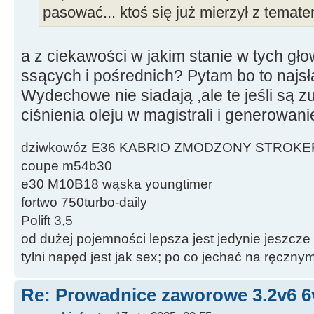
pasować... ktoś się już mierzył z temat
a z ciekawości w jakim stanie w tych gł
ssących i pośrednich? Pytam bo to najsł
Wydechowe nie siadają ,ale te jeśli są 
ciśnienia oleju w magistrali i generowani
dziwkowóz E36 KABRIO ZMODZONY STROKE
coupe m54b30
e30 M10B18 wąska youngtimer
fortwo 750turbo-daily
Polift 3,5
od dużej pojemności lepsza jest jedynie jeszcze
tylni napęd jest jak sex; po co jechać na ręczn
Re: Prowadnice zaworowe 3.2v6 6