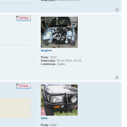
mcgiver
Posty:
2632
Dołączył(a):
26 lut 2015, 22:18
Lokalizacja:
żywiec
Jake
Posty:
4326