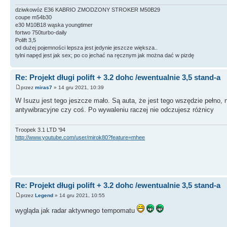
dziwkowóz E36 KABRIO ZMODZONY STROKER M50B29
coupe m54b30
e30 M10B18 wąska youngtimer
fortwo 750turbo-daily
Polift 3,5
od dużej pojemności lepsza jest jedynie jeszcze większa..
tylni napęd jest jak sex; po co jechać na ręcznym jak można dać w pizdę
Re: Projekt długi polift + 3.2 dohc /ewentualnie 3,5 stand-a
przez
miras7
» 14 gru 2021, 10:39
W Isuzu jest tego jeszcze mało. Są auta, że jest tego wszędzie pełno,
antywibracyjne czy coś. Po wywaleniu raczej nie odczujesz różnicy
Troopek 3.1 LTD '94
http://www.youtube.com/user/mirok80?feature=mhee
Re: Projekt długi polift + 3.2 dohc /ewentualnie 3,5 stand-a
przez
Legend
» 14 gru 2021, 10:55
wygląda jak radar aktywnego tempomatu