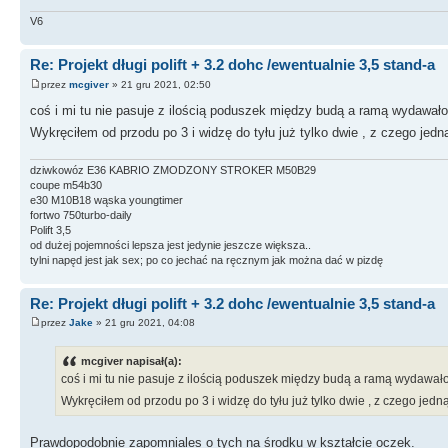
V6
Re: Projekt długi polift + 3.2 dohc /ewentualnie 3,5 stand-a
przez
mcgiver
» 21 gru 2021, 02:50
coś i mi tu nie pasuje z ilością poduszek między budą a ramą wydawało
Wykręciłem od przodu po 3 i widzę do tyłu już tylko dwie , z czego je
dziwkowóz E36 KABRIO ZMODZONY STROKER M50B29
coupe m54b30
e30 M10B18 wąska youngtimer
fortwo 750turbo-daily
Polift 3,5
od dużej pojemności lepsza jest jedynie jeszcze większa..
tylni napęd jest jak sex; po co jechać na ręcznym jak można dać w pizdę
Re: Projekt długi polift + 3.2 dohc /ewentualnie 3,5 stand-a
przez
Jake
» 21 gru 2021, 04:08
mcgiver napisał(a):
coś i mi tu nie pasuje z ilością poduszek między budą a ramą wydawało 
Wykręciłem od przodu po 3 i widzę do tyłu już tylko dwie , z czego je
Prawdopodobnie zapomniales o tych na środku w kształcie oczek.