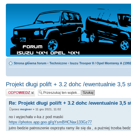
Strona główna forum
‹
Techniczne
‹
Isuzu Trooper II / Opel Monterey A (199
Projekt długi polift + 3.2 dohc /ewentualnie 3,5 
Odpowiedz
Re: Projekt długi polift + 3.2 dohc /ewentualnie 3,5 
przez
mcgiver
» 11 gru 2021, 11:02
no i wyjechała v-ka z pod maski
https://photos.app.goo.gl/gYsmBHCNax133Gz77
jutro bedzie patroszenie osprzętu ramy ile się da , a pużniej trzeba be