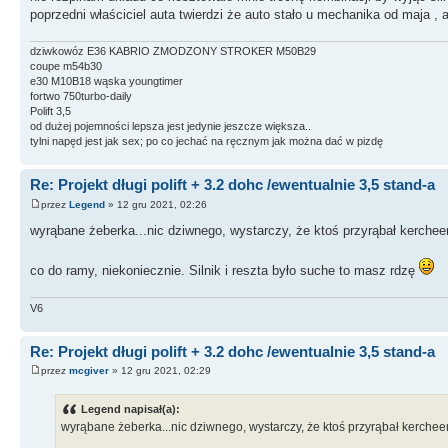
poprzedni właściciel auta twierdzi że auto stało u mechanika od maja , 
dziwkowóz E36 KABRIO ZMODZONY STROKER M50B29
coupe m54b30
e30 M10B18 wąska youngtimer
fortwo 750turbo-daily
Polift 3,5
od dużej pojemności lepsza jest jedynie jeszcze większa..
tylni napęd jest jak sex; po co jechać na ręcznym jak można dać w pizdę
Re: Projekt długi polift + 3.2 dohc /ewentualnie 3,5 stand-a
przez
Legend
» 12 gru 2021, 02:26
wyrąbane żeberka...nic dziwnego, wystarczy, że ktoś przyrąbał kerchee
co do ramy, niekoniecznie. Silnik i reszta było suche to masz rdzę
V6
Re: Projekt długi polift + 3.2 dohc /ewentualnie 3,5 stand-a
przez
mcgiver
» 12 gru 2021, 02:29
Legend napisał(a):
wyrąbane żeberka...nic dziwnego, wystarczy, że ktoś przyrąbał kercheem