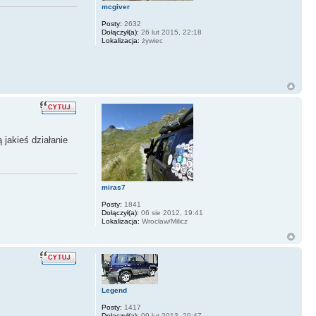
mcgiver
Posty:
2632
Dołączył(a):
26 lut 2015, 22:18
Lokalizacja:
żywiec
jakieś działanie
miras7
Posty:
1841
Dołączył(a):
06 sie 2012, 19:41
Lokalizacja:
Wrocław/Milicz
Legend
Posty:
1417
Dołączył(a):
09 lut 2013, 20:47