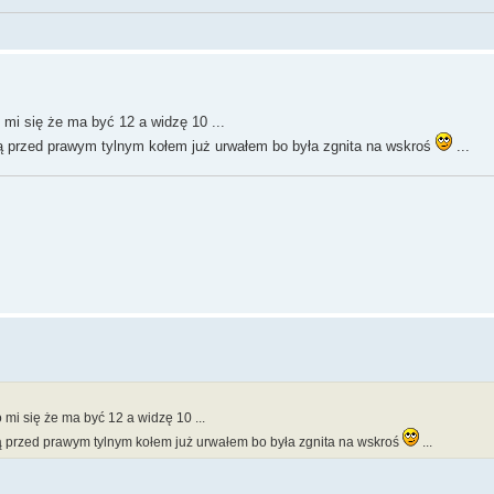
 mi się że ma być 12 a widzę 10 ...
dną przed prawym tylnym kołem już urwałem bo była zgnita na wskroś
...
mi się że ma być 12 a widzę 10 ...
dną przed prawym tylnym kołem już urwałem bo była zgnita na wskroś
...