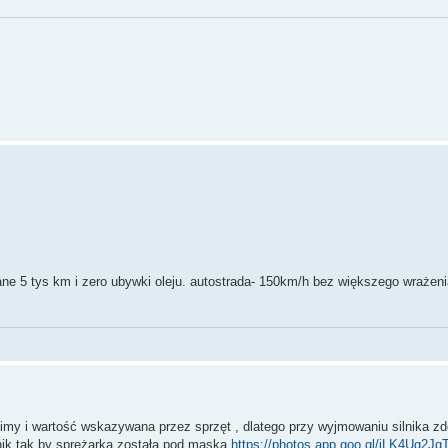
ane 5 tys km i zero ubywki oleju. autostrada- 150km/h bez większego wrażeni
limy i wartość wskazywana przez sprzęt , dlatego przy wyjmowaniu silnika 
lnik tak by sprężarka została pod maską
https://photos.app.goo.gl/iLK4Ug2J