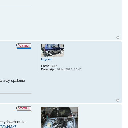
Legend
Posty:
1417
Dołączył(a):
09 lut 2013, 20:47
a przy spalaniu
zdecydowałem że
qT3SvhMc7