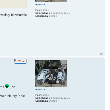
mcgiver
Posty:
2632
Dołączył(a):
26 lut 2015, 22:18
 wisiały bezwładnie
Lokalizacja:
żywiec
zymś
, do
mcgiver
Posty:
2632
sze niż ory ? ale
Dołączył(a):
26 lut 2015, 22:18
Lokalizacja:
żywiec