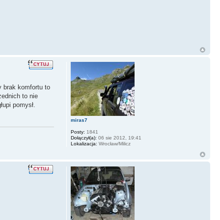
 brak komfortu to
ednich to nie
głupi pomysł.
miras7
Posty:
1841
Dołączył(a):
06 sie 2012, 19:41
Lokalizacja:
Wrocław/Milicz