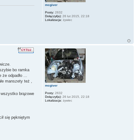
mcgiver
Posty:
2632
Dołączył(a):
26 lut 2015, 22:18
Lokalizacja:
żywiec
wicze.
 szybie bo ramka
 że odpadło ...
łe manszety też ,
mcgiver
Posty:
2632
e wszystko brązowe
Dołączył(a):
26 lut 2015, 22:18
Lokalizacja:
żywiec
ił się pękniętym