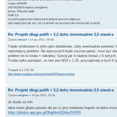
coupe m54b30
e30 M10B18 wąska youngtimer
fortwo 750turbo-daily
Polift 3,5
od dużej pojemności lepsza jest jedynie jeszcze większa..
tylni napęd jest jak sex; po co jechać na ręcznym jak można dać w pizdę
Re: Projekt długi polift + 3.2 dohc /ewentualnie 3,5 stand-a
przez
miras7
» 14 gru 2021, 09:08
Tulejki ertalonowe to tylko jako dodatkowe, żeby ewentualnie podnieść
najmniejszy problem. Na wykrzyżach buda zacznie pękać, musi być elast
problem bo to śruba + nakrętka. Gorzej jak to będzie któraś z 6 tylnyc
Trzeba tylko pamiętać, że tam jest M10 x 1.25, przynajmniej w tych 6 ty
Troopek 3.1 LTD '94
http://www.youtube.com/user/mirok80?feature=mhee
Re: Projekt długi polift + 3.2 dohc /ewentualnie 3,5 stand-a
przez
mcgiver
» 14 gru 2021, 10:34
ok dzieki za info
takie może głupie pytanie ale po co jest metalowy krążek na belce mo
https://photos.app.goo.gl/DbgiHmiQGhbv3VGF8