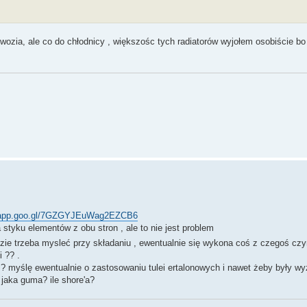
wozia, ale co do chłodnicy , większośc tych radiatorów wyjołem osobiście bo
s.app.goo.gl/7GZGYJEuWag2EZCB6
tyku elementów z obu stron , ale to nie jest problem
dzie trzeba mysleć przy składaniu , ewentualnie się wykona coś z czegoś c
i ?? .
? myślę ewentualnie o zastosowaniu tulei ertalonowych i nawet żeby były wyż
 jaka guma? ile shore'a?