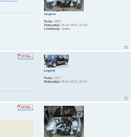
mcgiver
Posty:
2632
Dołączył(a):
26 lut 2015, 22:18
Lokalizacja:
żywiec
Legend
Posty:
1417
Dołączył(a):
09 lut 2013, 20:47