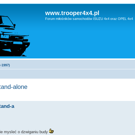
www.trooper4x4.pl
Forum miłośników samochodów ISUZU 4x4 oraz OPEL 4x4
2-1997)
stand-alone
stand-a
dzie mysleć o dzwiganiu budy