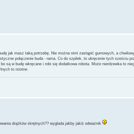
 budę jak masz taką potrzebę. Nie można nimi zastąpić gumowych, a chwilowy
yczne połączenie buda - rama. Co do szpilek, to ukręcenie tych sześciu prz
h, bo są w budę wkręcane i robi się dodatkowa robota. Może nierdzewka to nie
lnych to istotne.
cowania drążków skrętnych?? wyglada jakby jakiś odważnik