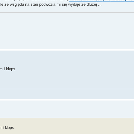
ale ze względu na stan podwozia mi się wydaje że dłużej ...
m i klops.
 i klops.