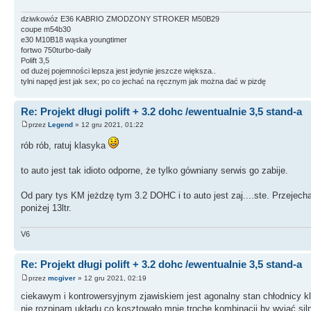
dziwkowóz E36 KABRIO ZMODZONY STROKER M50B29
coupe m54b30
e30 M10B18 wąska youngtimer
fortwo 750turbo-daily
Polift 3,5
od dużej pojemności lepsza jest jedynie jeszcze większa..
tylni napęd jest jak sex; po co jechać na ręcznym jak można dać w pizdę
Re: Projekt długi polift + 3.2 dohc /ewentualnie 3,5 stand-a
przez
Legend
» 12 gru 2021, 01:22
rób rób, ratuj klasyka
to auto jest tak idioto odporne, że tylko gówniany serwis go zabije.
Od pary tys KM jeżdzę tym 3.2 DOHC i to auto jest zaj....ste. Przejech
poniżej 13ltr.
V6
Re: Projekt długi polift + 3.2 dohc /ewentualnie 3,5 stand-a
przez
mcgiver
» 12 gru 2021, 02:19
ciekawym i kontrowersyjnym zjawiskiem jest agonalny stan chłodnicy k
nie rozpinam układu co kosztowało mnie trochę kombinacji by wyjąć si