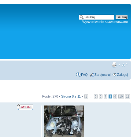
Wyszukiwanie zaawansowane
FAQ
Zarejestruj
Zaloguj
Posty: 270 •
Strona
8
z
11
•
...
1
5
6
7
8
9
10
11