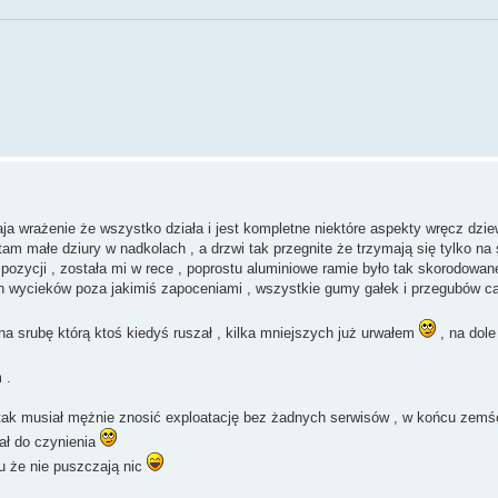
aja wrażenie że wszystko działa i jest kompletne niektóre aspekty wręcz dzie
 tam małe dziury w nadkolach , a drzwi tak przegnite że trzymają się tylko na
 pozycji , została mi w rece , poprostu aluminiowe ramie było tak skorodowane
ch wycieków poza jakimiś zapoceniami , wszystkie gumy gałek i przegubów ca
 na srubę którą ktoś kiedyś ruszał , kilka mniejszych już urwałem
, na dol
 .
 tak musiał mężnie znosić exploatację bez żadnych serwisów , w końcu zemśc
ał do czynienia
u że nie puszczają nic