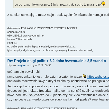
co do ramy, niekoniecznie. Silnik i reszta było suche to masz rdzę
z autokonserwacją to masz rację , brak wycieków równa sie korozja pod
.
dziwkowóz E36 KABRIO ZMODZONY STROKER M50B29
coupe m54b30
e30 M10B18 wąska youngtimer
fortwo 750turbo-daily
Polift 3,5
od dużej pojemności lepsza jest jedynie jeszcze większa..
tylni napęd jest jak sex; po co jechać na ręcznym jak można dać w pizdę
Re: Projekt długi polift + 3.2 dohc /ewentualnie 3,5 stand-a
przez
mcgiver
» 14 gru 2021, 00:55
coś tam się powoli robi .
rama swerzynką nie jest , ale dziur narazie nie widzę
https://photo
coprawda mocowanie ławy skrzyni trzeba by odbudować bo przegniła na s
Jedna szpilka od poduszki z przodu juz urwana , ale spoko coś tam be
dyspozycji jest tokara frezarka , tylko co ma sens?? szpilki z nierdzewk
nowe poduszki są jeszcze do kupienia czy nie ? co ewentualnie dajecie 
czy nie bezie za twardo przez co zgubi sie komfort jazdy?? ewentualnie
dziwkowóz E36 KABRIO ZMODZONY STROKER M50B29