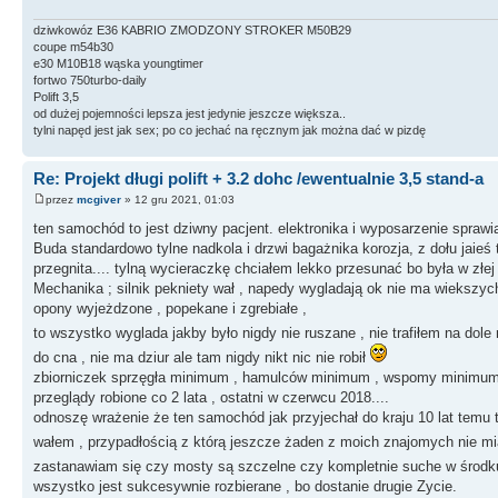
dziwkowóz E36 KABRIO ZMODZONY STROKER M50B29
coupe m54b30
e30 M10B18 wąska youngtimer
fortwo 750turbo-daily
Polift 3,5
od dużej pojemności lepsza jest jedynie jeszcze większa..
tylni napęd jest jak sex; po co jechać na ręcznym jak można dać w pizdę
Re: Projekt długi polift + 3.2 dohc /ewentualnie 3,5 stand-a
przez
mcgiver
» 12 gru 2021, 01:03
ten samochód to jest dziwny pacjent. elektronika i wyposarzenie sprawi
Buda standardowo tylne nadkola i drzwi bagażnika korozja, z dołu jaieś
przegnita.... tylną wycieraczkę chciałem lekko przesunać bo była w złej
Mechanika ; silnik pekniety wał , napedy wygladają ok nie ma wiekszy
opony wyjeżdzone , popekane i zgrebiałe ,
to wszystko wyglada jakby było nigdy nie ruszane , nie trafiłem na dole
do cna , nie ma dziur ale tam nigdy nikt nic nie robił
zbiorniczek sprzęgła minimum , hamulców minimum , wspomy minimum
przeglądy robione co 2 lata , ostatni w czerwcu 2018....
odnoszę wrażenie że ten samochód jak przyjechał do kraju 10 lat temu
wałem , przypadłością z którą jeszcze żaden z moich znajomych nie mi
zastanawiam się czy mosty są szczelne czy kompletnie suche w środk
wszystko jest sukcesywnie rozbierane , bo dostanie drugie Zycie.