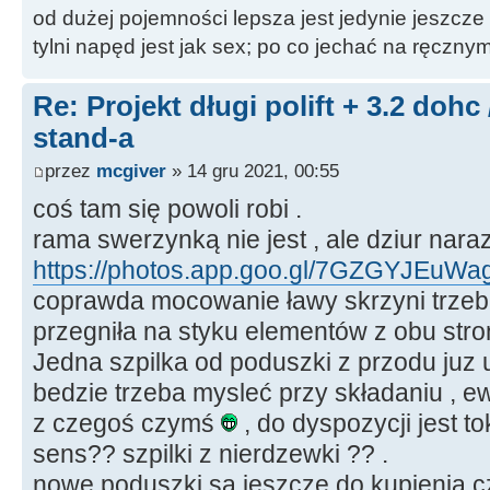
od dużej pojemności lepsza jest jedynie jeszcze
tylni napęd jest jak sex; po co jechać na ręczn
Re: Projekt długi polift + 3.2 dohc
stand-a
przez
mcgiver
» 14 gru 2021, 00:55
coś tam się powoli robi .
rama swerzynką nie jest , ale dziur nara
https://photos.app.goo.gl/7GZGYJEuW
coprawda mocowanie ławy skrzyni trze
przegniła na styku elementów z obu stron 
Jedna szpilka od poduszki z przodu juz 
bedzie trzeba mysleć przy składaniu , e
z czegoś czymś
, do dyspozycji jest to
sens?? szpilki z nierdzewki ?? .
nowe poduszki są jeszcze do kupienia c