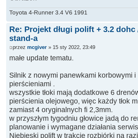
Toyota 4-Runner 3.4 V6 1991
Re: Projekt długi polift + 3.2 dohc
stand-a
przez
mcgiver
» 15 sty 2022, 23:49
małe update tematu.
Silnik z nowymi panewkami korbowymi i
pierścieniami .
wszystkie tłoki mają dodatkowe 6 drenów
pierścienia olejowego, więc każdy tłok m
zamiast 4 oryginalnych fi 2,3mm.
w przyszłym tygodniu głowice jadą do re
planowanie i wymagane działania serwi
Niebieski polift w trakcie rozbiórki na raz