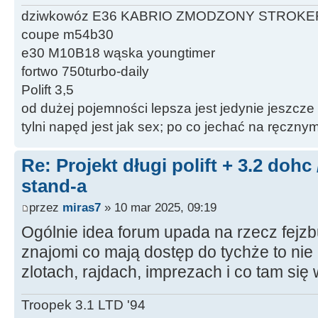
dziwkowóz E36 KABRIO ZMODZONY STROKE
coupe m54b30
e30 M10B18 wąska youngtimer
fortwo 750turbo-daily
Polift 3,5
od dużej pojemności lepsza jest jedynie jeszcze
tylni napęd jest jak sex; po co jechać na ręczn
Re: Projekt długi polift + 3.2 dohc
stand-a
przez
miras7
» 10 mar 2025, 09:19
Ogólnie idea forum upada na rzecz fejzb
znajomi co mają dostęp do tychże to nie
zlotach, rajdach, imprezach i co tam się
Troopek 3.1 LTD '94