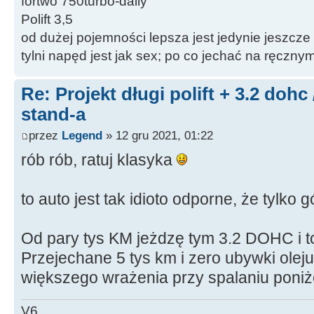
fortwo 750turbo-daily
Polift 3,5
od dużej pojemności lepsza jest jedynie jeszcze
tylni napęd jest jak sex; po co jechać na ręczn
Re: Projekt długi polift + 3.2 dohc
stand-a
przez
Legend
» 12 gru 2021, 01:22
rób rób, ratuj klasyka
to auto jest tak idioto odporne, że tylko 
Od pary tys KM jeżdzę tym 3.2 DOHC i to a
Przejechane 5 tys km i zero ubywki olej
większego wrażenia przy spalaniu poniżej
V6