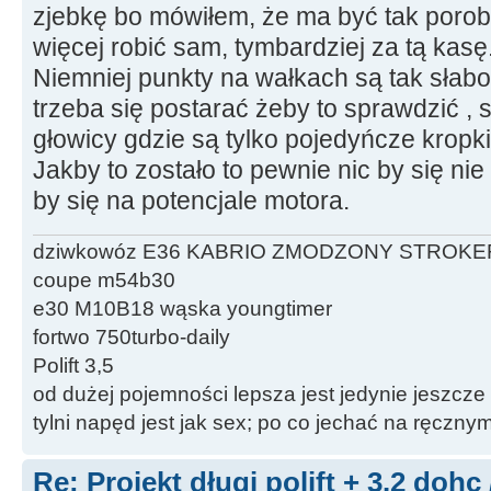
zjebkę bo mówiłem, że ma być tak porob
więcej robić sam, tymbardziej za tą kasę
Niemniej punkty na wałkach są tak słab
trzeba się postarać żeby to sprawdzić , 
głowicy gdzie są tylko pojedyńcze kropki
Jakby to zostało to pewnie nic by się nie
by się na potencjale motora.
dziwkowóz E36 KABRIO ZMODZONY STROKE
coupe m54b30
e30 M10B18 wąska youngtimer
fortwo 750turbo-daily
Polift 3,5
od dużej pojemności lepsza jest jedynie jeszcze
tylni napęd jest jak sex; po co jechać na ręczn
Re: Projekt długi polift + 3.2 dohc