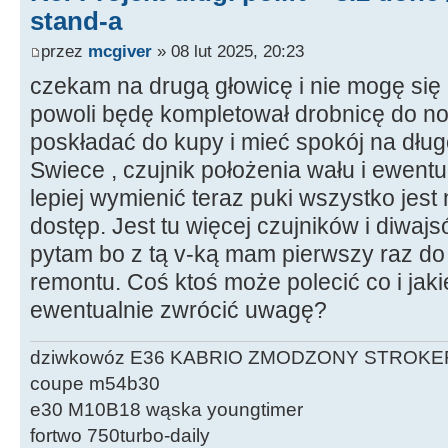
stand-a
przez
mcgiver
» 08 lut 2025, 20:23
czekam na drugą głowicę i nie mogę się
powoli będę kompletował drobnicę do now
poskładać do kupy i mieć spokój na dług
Swiece , czujnik położenia wału i ewentua
lepiej wymienić teraz puki wszystko jest 
dostęp. Jest tu więcej czujników i diwaj
pytam bo z tą v-ką mam pierwszy raz do 
remontu. Coś ktoś może polecić co i jakie
ewentualnie zwrócić uwagę?
dziwkowóz E36 KABRIO ZMODZONY STROKE
coupe m54b30
e30 M10B18 wąska youngtimer
fortwo 750turbo-daily