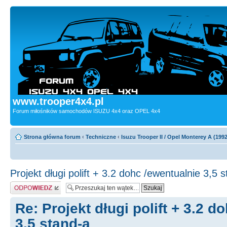
www.trooper4x4.pl
Forum miłośników samochodów ISUZU 4x4 oraz OPEL 4x4
Strona główna forum
‹
Techniczne
‹
Isuzu Trooper II / Opel Monterey A (199
Projekt długi polift + 3.2 dohc /ewentualnie 3,5 
Odpowiedz
Re: Projekt długi polift + 3.2 d
3,5 stand-a