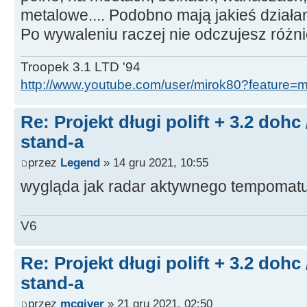
metalowe.... Podobno mają jakieś działa
Po wywaleniu raczej nie odczujesz różn
Troopek 3.1 LTD '94
http://www.youtube.com/user/mirok80?feature=
Re: Projekt długi polift + 3.2 dohc
stand-a
przez
Legend
» 14 gru 2021, 10:55
wygląda jak radar aktywnego tempomat
V6
Re: Projekt długi polift + 3.2 dohc
stand-a
przez
mcgiver
» 21 gru 2021, 02:50