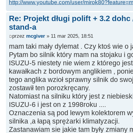
http://www.youtube.com/user/mirok80?feature=
Re: Projekt długi polift + 3.2 dohc
stand-a
przez
mcgiver
» 11 mar 2025, 18:51
mam taki mały dylemat . Czy ktoś wie o ja
Pytam bo silnik który mam na stojaku i 
ISUZU-5 niestety nie wiem z którego jes
kawałkach z bordowym anglikiem , ponie
tego anglika wzioł sprawny silnik do s
zostawił ten porozkręcany.
Natomiast na silniku który jest z niebies
ISUZU-6 i jest on z 1998roku ....
Oznaczenia są pod lewym kolektorem 
silnika ,a łapą sprężarki klimatyzacji.
Zastanawiam sie jakie tam były zmiany 