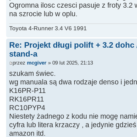
Ogromna ilosc czesci pasuje z froty 3.2
na szrocie lub w oplu.
Toyota 4-Runner 3.4 V6 1991
Re: Projekt długi polift + 3.2 dohc
stand-a
przez
mcgiver
» 09 lut 2025, 21:13
szukam świec.
wg manuala są dwa rodzaje denso i jed
K16PR-P11
RK16PR11
RC10PYP4
Niestety żadnego z kodu nie mogę namie
cyfra lub litera krzaczy , a jedynie gdzieś
amazon itd.