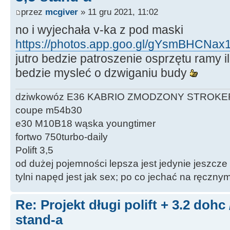
przez
mcgiver
» 11 gru 2021, 11:02
no i wyjechała v-ka z pod maski
https://photos.app.goo.gl/gYsmBHCNa
jutro bedzie patroszenie osprzętu ramy il
bedzie mysleć o dzwiganiu budy
dziwkowóz E36 KABRIO ZMODZONY STROKE
coupe m54b30
e30 M10B18 wąska youngtimer
fortwo 750turbo-daily
Polift 3,5
od dużej pojemności lepsza jest jedynie jeszcze
tylni napęd jest jak sex; po co jechać na ręczn
Re: Projekt długi polift + 3.2 dohc
stand-a