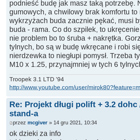
podnieść budę jak masz taką potrzebę. 
gumowych, a chwilowy brak komfortu to 
wykrzyżach buda zacznie pękać, musi b
buda - rama. Co do szpilek, to ukręcenie
nie problem bo to śruba + nakrętka. Gorze
tylnych, bo są w budę wkręcane i robi s
nierdzewka to niegłupi pomysł. Trzeba ty
M10 x 1.25, przynajmniej w tych 6 tylnych
Troopek 3.1 LTD '94
http://www.youtube.com/user/mirok80?feature=
Re: Projekt długi polift + 3.2 dohc
stand-a
przez
mcgiver
» 14 gru 2021, 10:34
ok dzieki za info