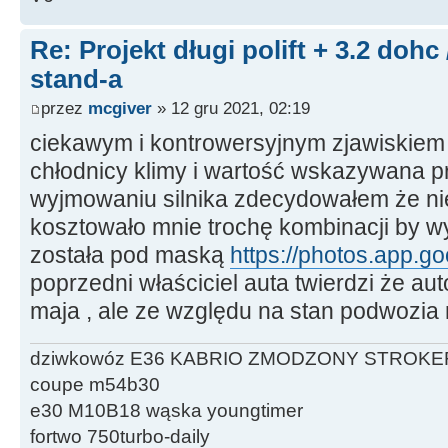
Re: Projekt długi polift + 3.2 dohc
stand-a
przez
mcgiver
» 12 gru 2021, 02:19
ciekawym i kontrowersyjnym zjawiskiem 
chłodnicy klimy i wartość wskazywana pr
wyjmowaniu silnika zdecydowałem że ni
kosztowało mnie trochę kombinacji by wy
została pod maską
https://photos.app.
poprzedni właściciel auta twierdzi że au
maja , ale ze względu na stan podwozia m
dziwkowóz E36 KABRIO ZMODZONY STROKE
coupe m54b30
e30 M10B18 wąska youngtimer
fortwo 750turbo-daily