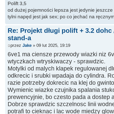
Polift 3,5
od dużej pojemności lepsza jest jedynie jeszcze
tylni napęd jest jak sex; po co jechać na ręczn
Re: Projekt długi polift + 3.2 dohc
stand-a
przez
Jake
» 09 lut 2025, 19:19
6ve1 ma ciensze przewody wiazki niz 6vd
wtyczkach wtryskiwaczy - sprawdzic.
Motylki od malych klapek regulowanej dlu
odkrecic i srubki wpadaja do cylindra. 
razie potrzeby dokrecic na klej do gwint
Wymienic wiazke czujnika spalania stuk
prewencyjnie, bo czesto pada a dostep 
Dobrze sprawdzic szczelnosc linii wodne
potrafi to cieknac i lac wode miedzy glow