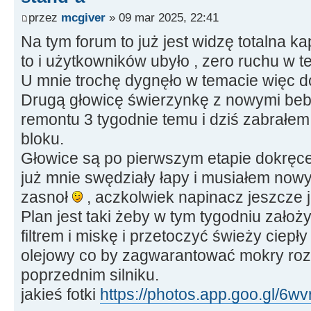
przez
mcgiver
» 09 mar 2025, 22:41
Na tym forum to już jest widzę totalna kap
to i użytkowników ubyło , zero ruchu w t
U mnie trochę dygnęło w temacie więc 
Drugą głowicę świerzynkę z nowymi be
remontu 3 tygodnie temu i dziś zabrałem
bloku.
Głowice są po pierwszym etapie dokręceni
już mnie swędziały łapy i musiałem now
zasnoł
, aczkolwiek napinacz jeszcze 
Plan jest taki żeby w tym tygodniu założ
filtrem i miskę i przetoczyć świeży ciepły
olejowy co by zagwarantować mokry rozr
poprzednim silniku.
jakieś fotki
https://photos.app.goo.gl/