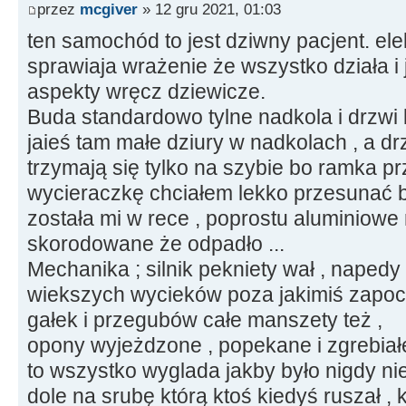
przez
mcgiver
» 12 gru 2021, 01:03
ten samochód to jest dziwny pacjent. ele
sprawiaja wrażenie że wszystko działa i 
aspekty wręcz dziewicze.
Buda standardowo tylne nadkola i drzwi 
jaieś tam małe dziury w nadkolach , a dr
trzymają się tylko na szybie bo ramka prze
wycieraczkę chciałem lekko przesunać bo
została mi w rece , poprostu aluminiowe 
skorodowane że odpadło ...
Mechanika ; silnik pekniety wał , naped
wiekszych wycieków poza jakimiś zapoc
gałek i przegubów całe manszety też ,
opony wyjeżdzone , popekane i zgrebiałe
to wszystko wyglada jakby było nigdy nie
dole na srubę którą ktoś kiedyś ruszał , 