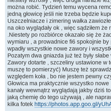
można robić. Tydzień temu wycena remo
jedną głowicę jeśli nie trzeba będzie k
Uszczelniacze i zimering wałka zawiozł
na oko wyglądały ok , więc sądziłem że
.Niestety po rozbiórce okazało się że ż
wymiaru , a prowadnice fi6 spokojnie by p
wpadły wszystkie nowe zawory i wszyst
Pozatym dwa gniazda już też były słabe
Zawory dotarte , szczeliny ustawione w t
muszę to pomierzyć) Muszę też sprawdz
względem koła , bo nie jestem pewny cz
Głowica ma praktycznie wszystko nowe ,
kanały wewnątrz wyglądają jakby dziś to
jaką chemię do tego używają , ale napr
kilka fotek
https://photos.app.goo.gl/