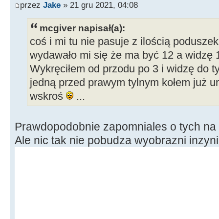
przez
Jake
» 21 gru 2021, 04:08
mcgiver napisał(a):
coś i mi tu nie pasuje z ilością podusz
wydawało mi się że ma być 12 a widzę 1
Wykręciłem od przodu po 3 i widzę do tył
jedną przed prawym tylnym kołem już ur
wskroś
...
Prawdopodobnie zapomniales o tych na ś
Ale nic tak nie pobudza wyobrazni inzyni