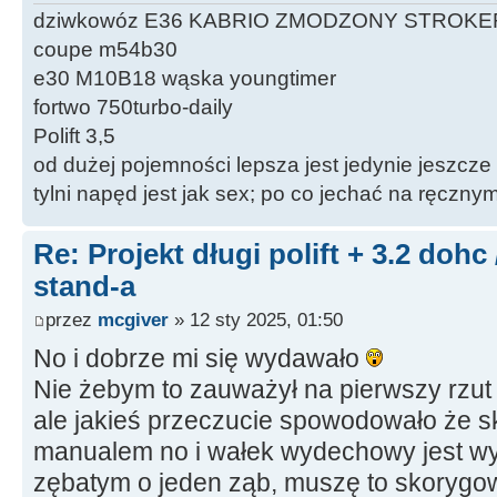
dziwkowóz E36 KABRIO ZMODZONY STROKE
coupe m54b30
e30 M10B18 wąska youngtimer
fortwo 750turbo-daily
Polift 3,5
od dużej pojemności lepsza jest jedynie jeszcze
tylni napęd jest jak sex; po co jechać na ręczn
Re: Projekt długi polift + 3.2 dohc
stand-a
przez
mcgiver
» 12 sty 2025, 01:50
No i dobrze mi się wydawało
Nie żebym to zauważył na pierwszy rzut ok
ale jakieś przeczucie spowodowało że s
manualem no i wałek wydechowy jest w
zębatym o jeden ząb, muszę to skorygo