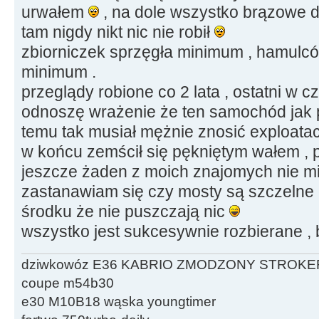
urwałem
, na dole wszystko brązowe do
tam nigdy nikt nic nie robił
zbiorniczek sprzęgła minimum , hamul
minimum .
przeglądy robione co 2 lata , ostatni w c
odnoszę wrażenie że ten samochód jak pr
temu tak musiał mężnie znosić exploata
w końcu zemścił się pękniętym wałem , p
jeszcze żaden z moich znajomych nie mi
zastanawiam się czy mosty są szczelne
środku że nie puszczają nic
wszystko jest sukcesywnie rozbierane , 
dziwkowóz E36 KABRIO ZMODZONY STROKE
coupe m54b30
e30 M10B18 wąska youngtimer