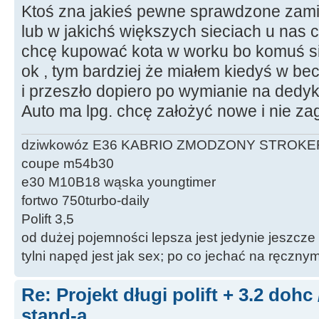
Ktoś zna jakieś pewne sprawdzone zamie
lub w jakichś większych sieciach u nas 
chcę kupować kota w worku bo komuś s
ok , tym bardziej że miałem kiedyś w be
i przeszło dopiero po wymianie na dedy
Auto ma lpg. chcę założyć nowe i nie z
dziwkowóz E36 KABRIO ZMODZONY STROKE
coupe m54b30
e30 M10B18 wąska youngtimer
fortwo 750turbo-daily
Polift 3,5
od dużej pojemności lepsza jest jedynie jeszcze
tylni napęd jest jak sex; po co jechać na ręczn
Re: Projekt długi polift + 3.2 dohc
stand-a