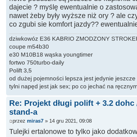
dajecie ? myślę ewentualnie o zastosowa
nawet żeby były wyższe niż ory ? ale cz
co zgubi sie komfort jazdy?? ewentualni
dziwkowóz E36 KABRIO ZMODZONY STROKE
coupe m54b30
e30 M10B18 wąska youngtimer
fortwo 750turbo-daily
Polift 3,5
od dużej pojemności lepsza jest jedynie jeszcze
tylni napęd jest jak sex; po co jechać na ręczn
Re: Projekt długi polift + 3.2 dohc
stand-a
przez
miras7
» 14 gru 2021, 09:08
Tulejki ertalonowe to tylko jako dodatko