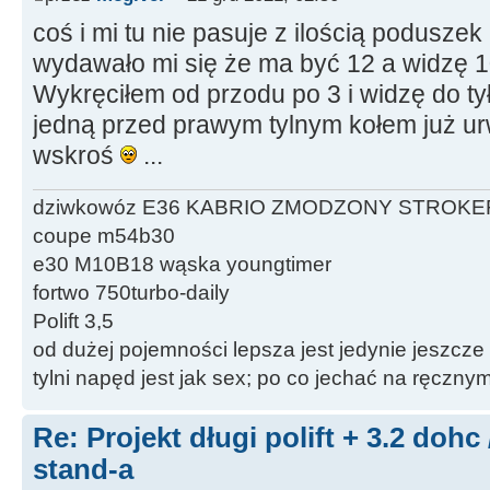
coś i mi tu nie pasuje z ilością podusze
wydawało mi się że ma być 12 a widzę 10
Wykręciłem od przodu po 3 i widzę do tył
jedną przed prawym tylnym kołem już ur
wskroś
...
dziwkowóz E36 KABRIO ZMODZONY STROKE
coupe m54b30
e30 M10B18 wąska youngtimer
fortwo 750turbo-daily
Polift 3,5
od dużej pojemności lepsza jest jedynie jeszcze
tylni napęd jest jak sex; po co jechać na ręczn
Re: Projekt długi polift + 3.2 dohc
stand-a