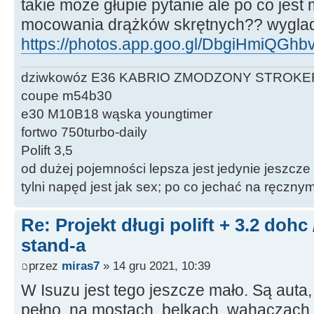
takie może głupie pytanie ale po co jest
mocowania drążków skrętnych?? wyglad
https://photos.app.goo.gl/DbgiHmiQGh
dziwkowóz E36 KABRIO ZMODZONY STROKE
coupe m54b30
e30 M10B18 wąska youngtimer
fortwo 750turbo-daily
Polift 3,5
od dużej pojemności lepsza jest jedynie jeszcze
tylni napęd jest jak sex; po co jechać na ręczn
Re: Projekt długi polift + 3.2 dohc
stand-a
przez
miras7
» 14 gru 2021, 10:39
W Isuzu jest tego jeszcze mało. Są auta,
pełno, na mostach, belkach, wahaczach,