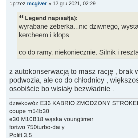
przez
mcgiver
» 12 gru 2021, 02:29
Legend napisał(a):
wyrąbane żeberka...nic dziwnego, wystar
kercheem i klops.
co do ramy, niekoniecznie. Silnik i resz
z autokonserwacją to masz rację , brak
podwozia, ale co do chłodnicy , większo
osobiście bo wisiały bezwładnie .
dziwkowóz E36 KABRIO ZMODZONY STROKE
coupe m54b30
e30 M10B18 wąska youngtimer
fortwo 750turbo-daily
Polift 3,5