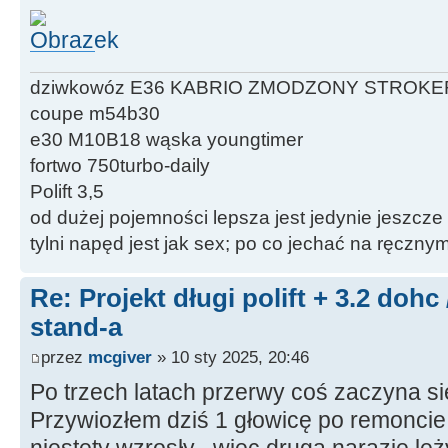
dziwkowóz E36 KABRIO ZMODZONY STROKE
coupe m54b30
e30 M10B18 wąska youngtimer
fortwo 750turbo-daily
Polift 3,5
od dużej pojemności lepsza jest jedynie jeszcze
tylni napęd jest jak sex; po co jechać na ręczn
Re: Projekt długi polift + 3.2 dohc
stand-a
przez
mcgiver
» 10 sty 2025, 20:46
Po trzech latach przerwy coś zaczyna s
Przywiozłem dziś 1 głowicę po remoncie 
niestety wzrosły , więc druga narazie le