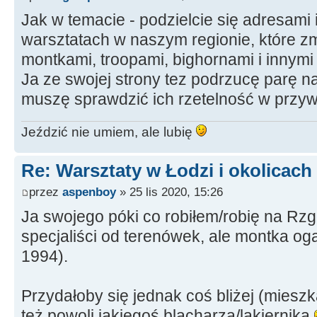
Jak w temacie - podzielcie się adresami
warsztatach w naszym regionie, które z
montkami, troopami, bighornami i innymi
Ja ze swojej strony tez podrzucę parę n
muszę sprawdzić ich rzetelność w przywr
Jeździć nie umiem, ale lubię
Re: Warsztaty w Łodzi i okolicach
przez
aspenboy
» 25 lis 2020, 15:26
Ja swojego póki co robiłem/robię na Rzg
specjaliści od terenówek, ale montka og
1994).
Przydałoby się jednak coś bliżej (mies
też powoli jakiegoś blacharza/lakiernika