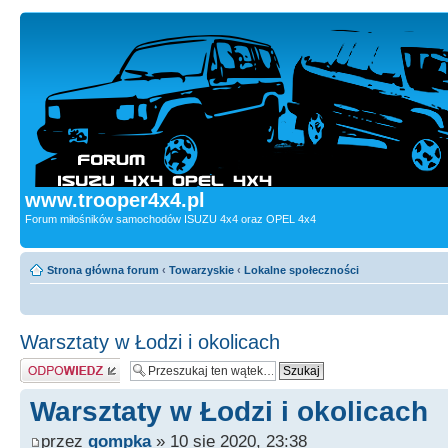
www.trooper4x4.pl
Forum miłośników samochodów ISUZU 4x4 oraz OPEL 4x4
Strona główna forum
‹
Towarzyskie
‹
Lokalne społeczności
Warsztaty w Łodzi i okolicach
Odpowiedz
Warsztaty w Łodzi i okolicach
przez
gompka
» 10 sie 2020, 23:38