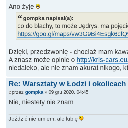
Ano żyje
gompka napisał(a):
co do blachy, to może Jędrys, ma pojęci
https://goo.gl/maps/vw3G9Bi4Esgk6cfQ
Dzięki, przedzwonię - chociaż mam kawa
A znasz może opinie o
http://kris-cars.eu
niedaleko, ale nie znam akurat nikogo, kt
Re: Warsztaty w Łodzi i okolicach
przez
gompka
» 09 gru 2020, 04:45
Nie, niestety nie znam
Jeździć nie umiem, ale lubię