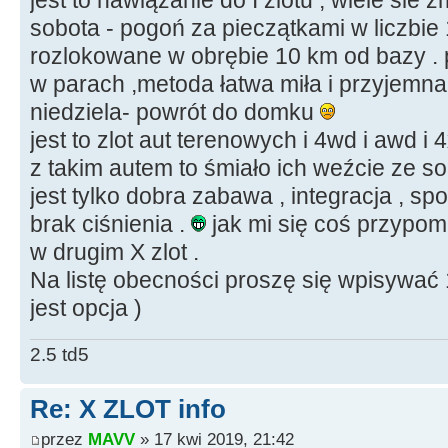
sobota - pogoń za pieczątkami w liczbie 1
rozlokowane w obrębie 10 km od bazy .
w parach ,metoda łatwa miła i przyjemna
niedziela- powrót do domku
jest to zlot aut terenowych i 4wd i awd i 
z takim autem to śmiało ich weźcie ze so
jest tylko dobra zabawa , integracja , spo
brak ciśnienia .
jak mi się coś przypomn
w drugim X zlot .
Na listę obecności proszę się wpisywać 
jest opcja )
2.5 td5
Re: X ZLOT info
przez
MAVV
» 17 kwi 2019, 21:42