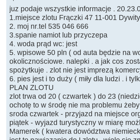
juz podaje wszystkie informacje . 20.23.
1.miejsce zlotu Frączki 47 11-001 Dywit
2. moj nr.tel 535 046 666
3.spanie namiot lub przyczepa
4. woda prąd wc: jest
5. wpisowe 50 pln ( od auta będzie na wc
okolicznościowe. nalepki . a jak cos zos
spożytkuje . zlot nie jest imprezą komer
6. pies jest i to duży ( miły dla ludzi . i t
PLAN ZLOTU
zlot trwa od 20 ( czwartek ) do 23 (niedzi
ochotę to w środę nie ma problemu żeby
sroda czwartek - przyjazd na miejsce or
piątek - wyjazd turystyczny w miarę moż
Mamerek ( kwatera dowództwa niemiecki
jest to nawiązanie do I zlotu , wiele sie z