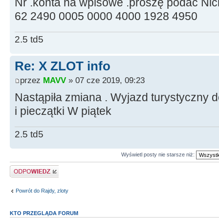
Nr .konta na wpisowe .proszę podać Nic
62 2490 0005 0000 4000 1928 4950
2.5 td5
Re: X ZLOT info
przez
MAVV
» 07 cze 2019, 09:23
Nastąpiła zmiana . Wyjazd turystyczny 
i pieczątki W piątek
2.5 td5
Wyświetl posty nie starsze niż:
Odpowiedz
Powrót do Rajdy, zloty
KTO PRZEGLĄDA FORUM