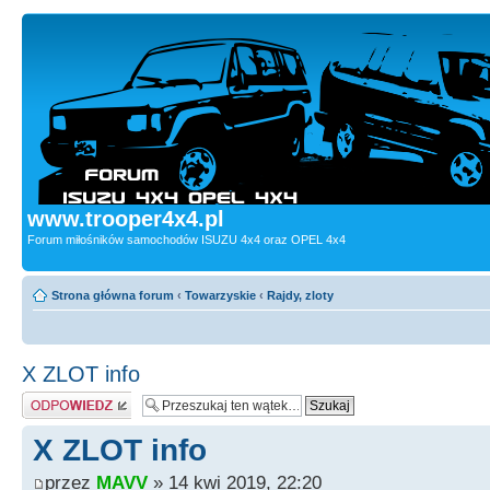
www.trooper4x4.pl
Forum miłośników samochodów ISUZU 4x4 oraz OPEL 4x4
Strona główna forum
‹
Towarzyskie
‹
Rajdy, zloty
X ZLOT info
Odpowiedz
X ZLOT info
przez
MAVV
» 14 kwi 2019, 22:20