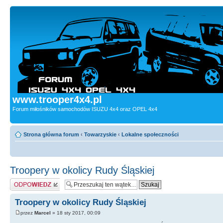
www.trooper4x4.pl
Forum miłośników samochodów ISUZU 4x4 oraz OPEL 4x4
Strona główna forum
‹
Towarzyskie
‹
Lokalne społeczności
Troopery w okolicy Rudy Śląskiej
Odpowiedz
Troopery w okolicy Rudy Śląskiej
przez
Marcel
» 18 sty 2017, 00:09