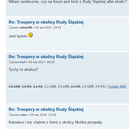
Witam serdecznie, czy na forum jest ktoś z Rudy Śląskiej albo okolic?
Re: Troopery w okolicy Rudy Śląskiej
przez
wiktor98
» 02 wrz 2017, 23:51
Jest bytom
Re: Troopery w okolicy Rudy Śląskiej
przez
korf
» 03 wrz 2017, 09:03
Tychy to okolica?
2.6 LWB
,
2.6 RS
,
3.1 RS
, 3.1 LWB, 3.5 LWB,
3.2 RS
, 2.8 LWB, 3.5 RS |
Trooper 4WD
Re: Troopery w okolicy Rudy Śląskiej
przez
Lobo
» 25 wrz 2019, 13:36
Katowice i też chętnie z kimś z okolicy Muńka przepalę.