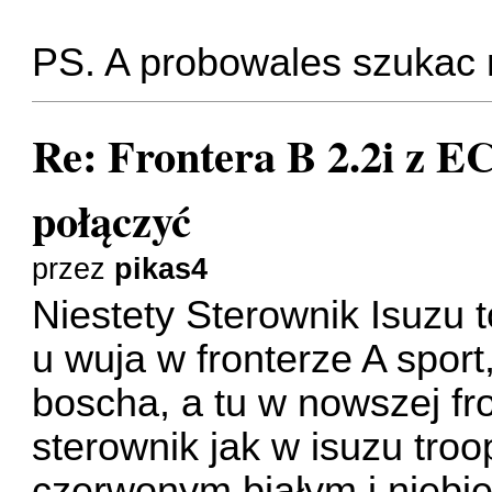
PS. A probowales szukac 
Re: Frontera B 2.2i z EC
połączyć
przez
pikas4
Niestety Sterownik Isuzu 
u wuja w fronterze A spor
boscha, a tu w nowszej fro
sterownik jak w isuzu tro
czerwonym białym i niebie