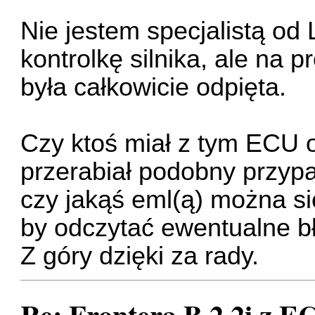
Nie jestem specjalistą od
kontrolkę silnika, ale na 
była całkowicie odpięta.
Czy ktoś miał z tym ECU o
przerabiał podobny przy
czy jakąś eml(ą) można si
by odczytać ewentualne b
Z góry dzięki za rady.
Re: Frontera B 2.2i z EC