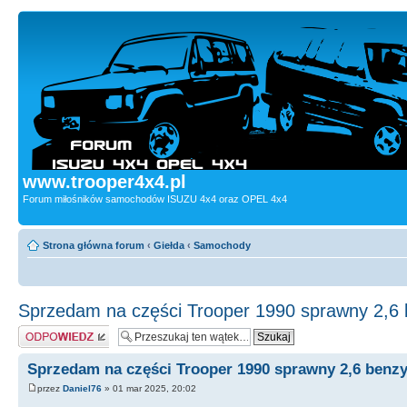
www.trooper4x4.pl
Forum miłośników samochodów ISUZU 4x4 oraz OPEL 4x4
Strona główna forum
‹
Giełda
‹
Samochody
Sprzedam na części Trooper 1990 sprawny 2,6
Odpowiedz
Sprzedam na części Trooper 1990 sprawny 2,6 benz
przez
Daniel76
» 01 mar 2025, 20:02