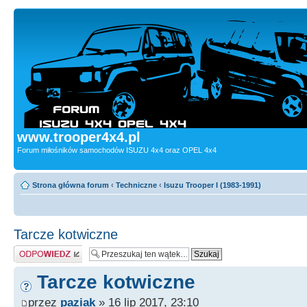
www.trooper4x4.pl
Forum miłośników samochodów ISUZU 4x4 oraz OPEL 4x4
Strona główna forum
‹
Techniczne
‹
Isuzu Trooper I (1983-1991)
Tarcze kotwiczne
Odpowiedz
Tarcze kotwiczne
przez
paziak
» 16 lip 2017, 23:10