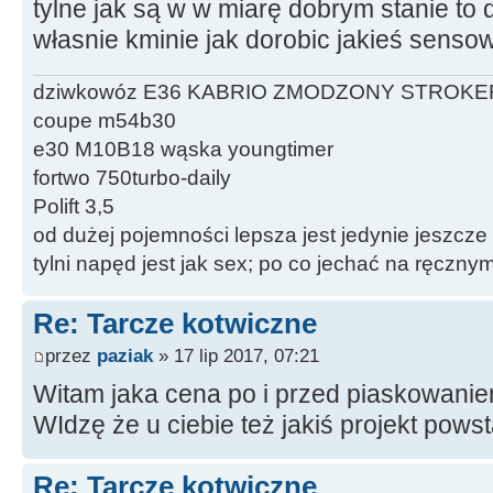
tylne jak są w w miarę dobrym stanie to
własnie kminie jak dorobic jakieś senso
dziwkowóz E36 KABRIO ZMODZONY STROKE
coupe m54b30
e30 M10B18 wąska youngtimer
fortwo 750turbo-daily
Polift 3,5
od dużej pojemności lepsza jest jedynie jeszcze
tylni napęd jest jak sex; po co jechać na ręczn
Re: Tarcze kotwiczne
przez
paziak
» 17 lip 2017, 07:21
Witam jaka cena po i przed piaskowanie
WIdzę że u ciebie też jakiś projekt powst
Re: Tarcze kotwiczne