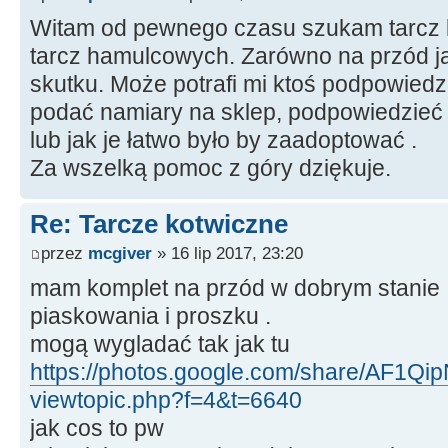
Witam od pewnego czasu szukam tarcz k
tarcz hamulcowych. Zarówno na przód jak 
skutku. Może potrafi mi ktoś podpowiedz
podać namiary na sklep, podpowiedzieć 
lub jak je łatwo było by zaadoptować .
Za wszelką pomoc z góry dziękuje.
Re: Tarcze kotwiczne
przez
mcgiver
» 16 lip 2017, 23:20
mam komplet na przód w dobrym stanie 
piaskowania i proszku .
mogą wygladać tak jak tu
https://photos.google.com/share/AF1Qi
viewtopic.php?f=4&t=6640
jak cos to pw