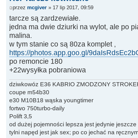
przez
mcgiver
» 17 lip 2017, 09:59
tarcze są zardzewiałe.
jedna ma dwie dziurki na wylot, ale po 
malina.
w tym stanie co są 80za komplet ,
https://photos.app.goo.gl/9daIsRdsEc2
po remoncie 180
+22wysyłka pobraniowa
dziwkowóz E36 KABRIO ZMODZONY STROKE
coupe m54b30
e30 M10B18 wąska youngtimer
fortwo 750turbo-daily
Polift 3,5
od dużej pojemności lepsza jest jedynie jeszcze
tylni napęd jest jak sex; po co jechać na ręczn