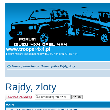
www.trooper4x4.pl
Forum miłośników samochodów ISUZU 4x4 oraz OPEL 4x4
Strona główna forum
‹
Towarzyskie
‹
Rajdy, zloty
Rajdy, zloty
Napisz wątek
WĄTKI