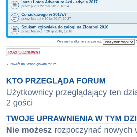
Isuzu Lotos Adventure 4x4 - edycja 2017
przez pug » 22 mar 2017, 10:14
Co ciekawego w 2017r.?
przez Marcel » 10 lut 2017, 10:37
Szukam człowieka do załogi na Złombol 2016
przez
MarekŻ
» 26 lip 2016, 12:18
Wyświetl wątki nie starsze niż:
Napisz wątek
Powrót do Strona główna forum
KTO PRZEGLĄDA FORUM
Użytkownicy przeglądający ten dzi
2 gości
TWOJE UPRAWNIENIA W TYM DZ
Nie możesz
rozpoczynać nowych 