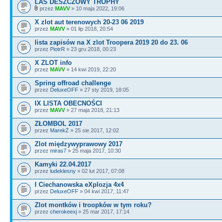
LAS DESZCZOWY TROPHY
przez
MAVV
» 10 maja 2022, 19:06
X zlot aut terenowych 20-23 06 2019
przez
MAVV
» 01 lip 2018, 20:54
lista zapisów na X zlot Troopera 2019 20 do 23. 06
przez
PiotrR
» 23 gru 2018, 00:23
X ZLOT info
przez
MAVV
» 14 kwi 2019, 22:20
Spring offroad challenge
przez
DeluxeOFF
» 27 sty 2019, 18:05
IX LISTA OBECNOŚCI
przez
MAVV
» 27 maja 2018, 21:13
ZŁOMBOL 2017
przez
MarekŻ
» 25 sie 2017, 12:02
Zlot międzywyprawowy 2017
przez
miras7
» 25 maja 2017, 10:30
Kamyki 22.04.2017
przez
ludeklesny
» 02 lut 2017, 07:08
I Ciechanowska eXplozja 4x4
przez
DeluxeOFF
» 04 kwi 2017, 11:47
Zlot montków i troopków w tym roku?
przez
cherokeexj
» 25 mar 2017, 17:14