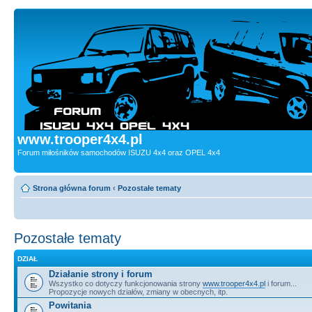
www.trooper4x4.pl
Forum miłośników samochodów ISUZU 4x4 oraz OPEL 4x4
Strona główna forum
‹
Pozostałe tematy
Pozostałe tematy
DZIAŁ
Działanie strony i forum
Wszystko co dotyczy funkcjonowania strony
www.trooper4x4.pl
i forum...
Propozycje nowych działów, zmiany w obecnych, itp.
Powitania