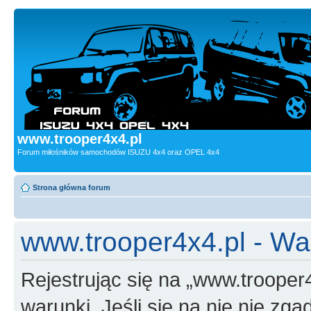
www.trooper4x4.pl
Forum miłośników samochodów ISUZU 4x4 oraz OPEL 4x4
Strona główna forum
www.trooper4x4.pl - Wa
Rejestrując się na „www.trooper
warunki. Jeśli się na nie nie zga