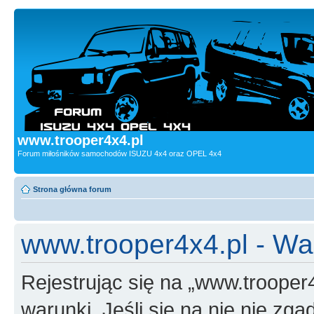
www.trooper4x4.pl
Forum miłośników samochodów ISUZU 4x4 oraz OPEL 4x4
Strona główna forum
www.trooper4x4.pl - Wa
Rejestrując się na „www.trooper
warunki. Jeśli się na nie nie zga