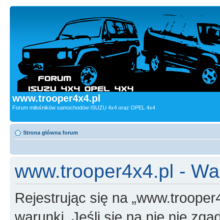
www.trooper4x4.pl
Forum miłośników samochodów ISUZU 4x4 oraz OPEL 4x4
Strona główna forum
www.trooper4x4.pl - Wa
Rejestrując się na „www.trooper
warunki. Jeśli się na nie nie zga