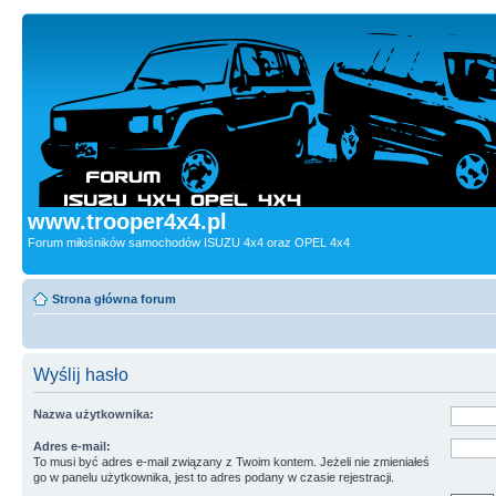
www.trooper4x4.pl
Forum miłośników samochodów ISUZU 4x4 oraz OPEL 4x4
Strona główna forum
Wyślij hasło
Nazwa użytkownika:
Adres e-mail:
To musi być adres e-mail związany z Twoim kontem. Jeżeli nie zmieniałeś
go w panelu użytkownika, jest to adres podany w czasie rejestracji.