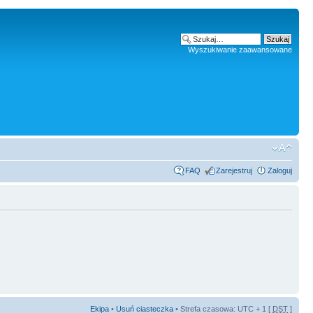
Wyszukiwanie zaawansowane
FAQ
Zarejestruj
Zaloguj
Ekipa
•
Usuń ciasteczka
• Strefa czasowa: UTC + 1 [
DST
]