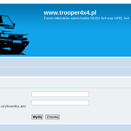
www.trooper4x4.pl
Forum miłośników samochodów ISUZU 4x4 oraz OPEL 4x4
 użytkownika, jest