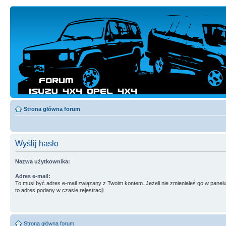
Strona główna forum
Wyślij hasło
Nazwa użytkownika:
Adres e-mail:
To musi być adres e-mail związany z Twoim kontem. Jeżeli nie zmieniałeś go w panelu
to adres podany w czasie rejestracji.
Strona główna forum