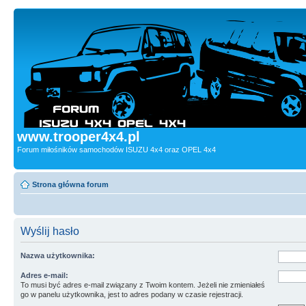
www.trooper4x4.pl
Forum miłośników samochodów ISUZU 4x4 oraz OPEL 4x4
Strona główna forum
Wyślij hasło
Nazwa użytkownika:
Adres e-mail:
To musi być adres e-mail związany z Twoim kontem. Jeżeli nie zmieniałeś
go w panelu użytkownika, jest to adres podany w czasie rejestracji.