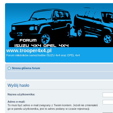
www.trooper4x4.pl
Forum miłośników samochodów ISUZU 4x4 oraz OPEL 4x4
Strona główna forum
Wyślij hasło
Nazwa użytkownika:
Adres e-mail:
To musi być adres e-mail związany z Twoim kontem. Jeżeli nie zmieniałeś
go w panelu użytkownika, jest to adres podany w czasie rejestracji.