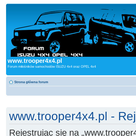
www.trooper4x4.pl
Forum miłośników samochodów ISUZU 4x4 oraz OPEL 4x4
Strona główna forum
www.trooper4x4.pl - Rej
Rejestrując się na „www.trooper