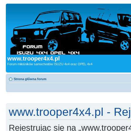
www.trooper4x4.pl
Forum miłośników samochodów ISUZU 4x4 oraz OPEL 4x4
Strona główna forum
www.trooper4x4.pl - Rej
Rejestrując się na „www.trooper