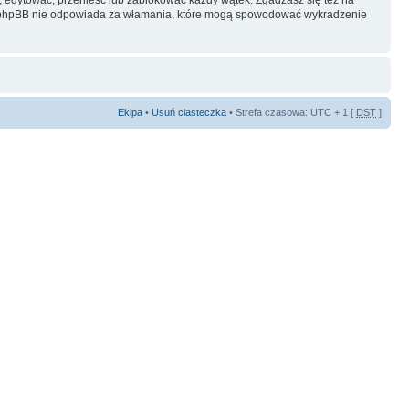
ani phpBB nie odpowiada za włamania, które mogą spowodować wykradzenie
Ekipa
•
Usuń ciasteczka
• Strefa czasowa: UTC + 1 [
DST
]