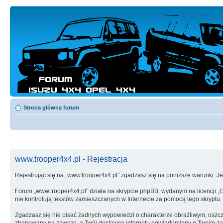
Strona główna forum
www.trooper4x4.pl - Rejestracja
Rejestrując się na „www.trooper4x4.pl” zgadzasz się na poniższe warunki. Jeś
Forum „www.trooper4x4.pl” działa na skrypcie phpBB, wydanym na licencji „
G
nie kontrolują tekstów zamieszczanych w Internecie za pomocą tego skryptu.
Zgadzasz się nie pisać żadnych wypowiedzi o charakterze obraźliwym, oszc
zbanowany na zawsze, a Twój dostawca internetu powiadomiony o Twoim zach