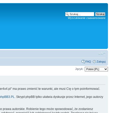
Wyszukiwanie zaawansowane
FAQ
Zaloguj
Język:
oper4x4.pl” ma prawo zmienić te warunki, ale musi Cię o tym poinformować.
phpBB3.PL
. Skrypt phpBB tylko ułatwia dyskusje przez Internet, jego autorzy
ze prawa autorskie. Robienie tego może spowodować, że zostaniesz
 edytować, przenieść lub zablokować każdy wątek. Zgadzasz się też na