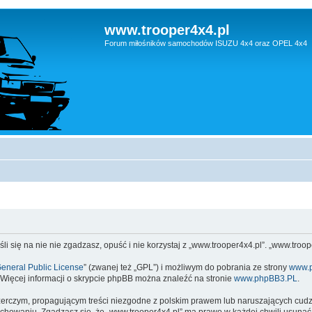
www.trooper4x4.pl
Forum miłośników samochodów ISUZU 4x4 oraz OPEL 4x4
li się na nie nie zgadzasz, opuść i nie korzystaj z „www.trooper4x4.pl”. „www.tro
eneral Public License
” (zwanej też „GPL”) i możliwym do pobrania ze strony
www.
 Więcej informacji o skrypcie phpBB można znaleźć na stronie
www.phpBB3.PL
.
zerczym, propagującym treści niezgodne z polskim prawem lub naruszających cud
owaniu. Zgadzasz się, że „www.trooper4x4.pl” ma prawo w każdej chwili usunąć,