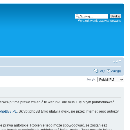
Wyszukiwanie zaawansowane
FAQ
Zaloguj
Język:
oper4x4.pl” ma prawo zmienić te warunki, ale musi Cię o tym poinformować.
phpBB3.PL
. Skrypt phpBB tylko ułatwia dyskusje przez Internet, jego autorzy
ze prawa autorskie. Robienie tego może spowodować, że zostaniesz
 edytować, przenieść lub zablokować każdy wątek. Zgadzasz się też na