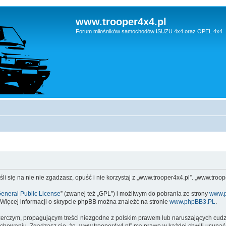
www.trooper4x4.pl
Forum miłośników samochodów ISUZU 4x4 oraz OPEL 4x4
li się na nie nie zgadzasz, opuść i nie korzystaj z „www.trooper4x4.pl”. „www.tro
eneral Public License
” (zwanej też „GPL”) i możliwym do pobrania ze strony
www.
 Więcej informacji o skrypcie phpBB można znaleźć na stronie
www.phpBB3.PL
.
zerczym, propagującym treści niezgodne z polskim prawem lub naruszających cud
owaniu. Zgadzasz się, że „www.trooper4x4.pl” ma prawo w każdej chwili usunąć,