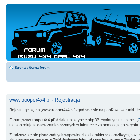
Strona główna forum
www.trooper4x4.pl - Rejestracja
Rejestrując się na „www.trooper4x4.pl” zgadzasz się na poniższe warunki. Jeś
Forum „www.trooper4x4.pl” działa na skrypcie phpBB, wydanym na licencji „
G
nie kontrolują tekstów zamieszczanych w Internecie za pomocą tego skryptu.
Zgadzasz się nie pisać żadnych wypowiedzi o charakterze obraźliwym, oszc
zbanowany na zawsze, a Twój dostawca internetu powiadomiony o Twoim zach