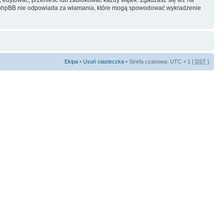
ani phpBB nie odpowiada za włamania, które mogą spowodować wykradzenie
Ekipa
•
Usuń ciasteczka
• Strefa czasowa: UTC + 1 [
DST
]