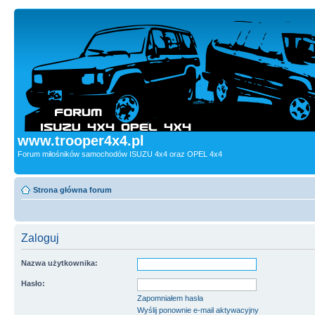
www.trooper4x4.pl
Forum miłośników samochodów ISUZU 4x4 oraz OPEL 4x4
Strona główna forum
Zaloguj
Nazwa użytkownika:
Hasło:
Zapomniałem hasła
Wyślij ponownie e-mail aktywacyjny