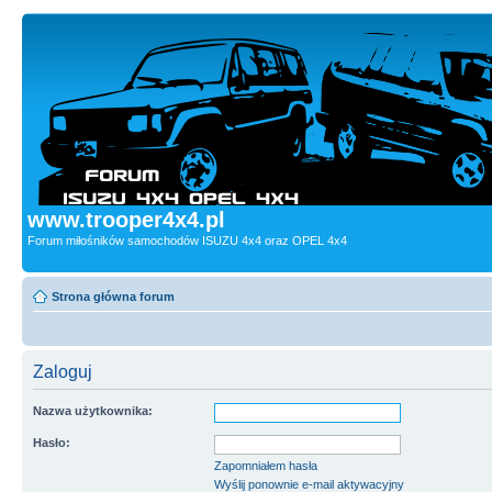
www.trooper4x4.pl
Forum miłośników samochodów ISUZU 4x4 oraz OPEL 4x4
Strona główna forum
Zaloguj
Nazwa użytkownika:
Hasło:
Zapomniałem hasła
Wyślij ponownie e-mail aktywacyjny