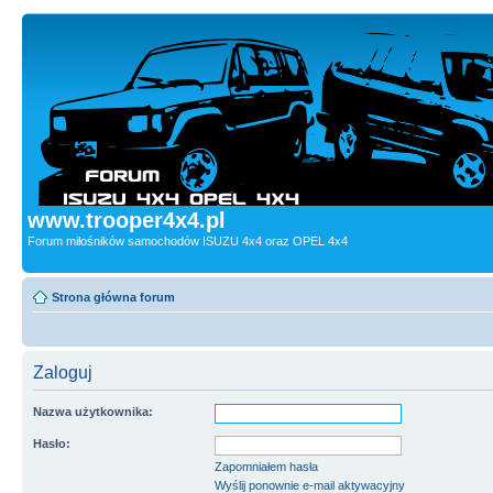
www.trooper4x4.pl
Forum miłośników samochodów ISUZU 4x4 oraz OPEL 4x4
Strona główna forum
Zaloguj
Nazwa użytkownika:
Hasło:
Zapomniałem hasła
Wyślij ponownie e-mail aktywacyjny