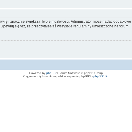
 chwilę i znacznie zwiększa Twoje możliwości. Administrator może nadać dodatkow
 Upewnij się też, że przeczytałeś/aś wszystkie regulaminy umieszczone na forum.
Powered by
phpBB
® Forum Software © phpBB Group
Przyjazne użytkownikom polskie wsparcie phpBB3 -
phpBB3.PL