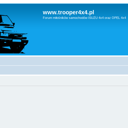
www.trooper4x4.pl
Forum miłośników samochodów ISUZU 4x4 oraz OPEL 4x4