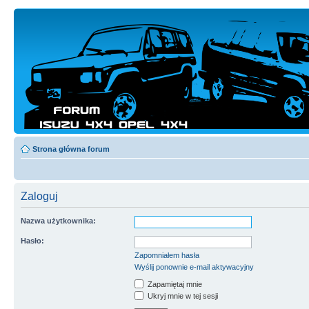
Strona główna forum
Zaloguj
Nazwa użytkownika:
Hasło:
Zapomniałem hasła
Wyślij ponownie e-mail aktywacyjny
Zapamiętaj mnie
Ukryj mnie w tej sesji