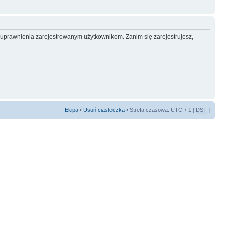
e uprawnienia zarejestrowanym użytkownikom. Zanim się zarejestrujesz,
Ekipa
•
Usuń ciasteczka
• Strefa czasowa: UTC + 1 [
DST
]