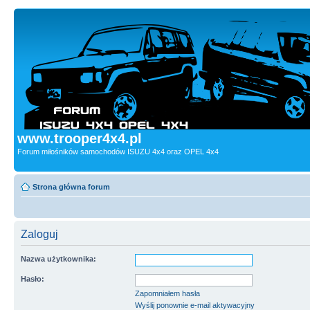
www.trooper4x4.pl
Forum miłośników samochodów ISUZU 4x4 oraz OPEL 4x4
Strona główna forum
Zaloguj
Nazwa użytkownika:
Hasło:
Zapomniałem hasła
Wyślij ponownie e-mail aktywacyjny