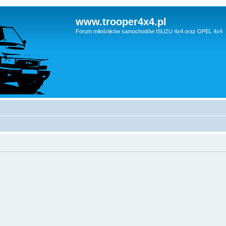
www.trooper4x4.pl
Forum miłośników samochodów ISUZU 4x4 oraz OPEL 4x4