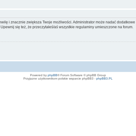
 chwilę i znacznie zwiększa Twoje możliwości. Administrator może nadać dodatkow
 Upewnij się też, że przeczytałeś/aś wszystkie regulaminy umieszczone na forum.
Powered by
phpBB
® Forum Software © phpBB Group
Przyjazne użytkownikom polskie wsparcie phpBB3 -
phpBB3.PL