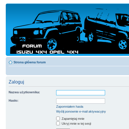
Strona główna forum
Zaloguj
Nazwa użytkownika:
Hasło:
Zapomniałem hasła
Wyślij ponownie e-mail aktywacyjny
Zapamiętaj mnie
Ukryj mnie w tej sesji