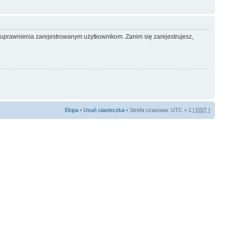
e uprawnienia zarejestrowanym użytkownikom. Zanim się zarejestrujesz,
Ekipa
•
Usuń ciasteczka
• Strefa czasowa: UTC + 1 [
DST
]