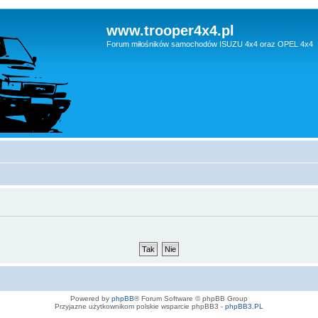
www.trooper4x4.pl
Forum miłośników samochodów ISUZU 4x4 oraz OPEL 4x4
Powered by
phpBB
® Forum Software © phpBB Group
Przyjazne użytkownikom polskie wsparcie phpBB3 -
phpBB3.PL