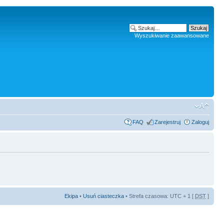
Wyszukiwanie zaawansowane
FAQ
Zarejestruj
Zaloguj
Ekipa
•
Usuń ciasteczka
• Strefa czasowa: UTC + 1 [
DST
]