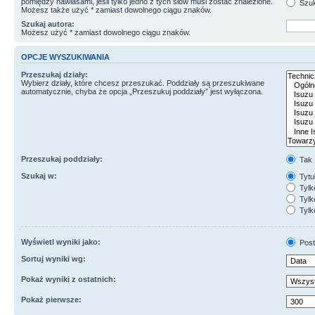
pomiędzy nawiasami, jeśli tylko jedno z tych słów musi zostać znalezione.
Szuk
Możesz także użyć * zamiast dowolnego ciągu znaków.
Szukaj autora:
Możesz użyć * zamiast dowolnego ciągu znaków.
OPCJE WYSZUKIWANIA
Przeszukaj działy:
Wybierz działy, które chcesz przeszukać. Poddziały są przeszukiwane
automatycznie, chyba że opcja „Przeszukuj poddziały” jest wyłączona.
Przeszukaj poddziały:
Tak
Szukaj w:
Tytuł
Tylk
Tylko
Tylk
Wyświetl wyniki jako:
Post
Sortuj wyniki wg:
Pokaż wyniki z ostatnich:
Pokaż pierwsze: