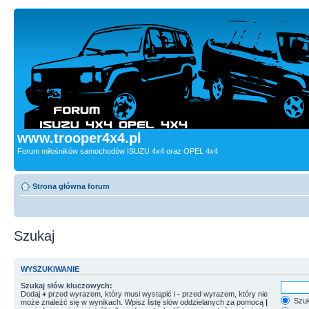
www.trooper4x4.pl
Forum miłośników samochodów ISUZU 4x4 oraz OPEL 4x4
Strona główna forum
Szukaj
WYSZUKIWANIE
Szukaj słów kluczowych:
Dodaj
+
przed wyrazem, który musi wystąpić i
-
przed wyrazem, który nie
Szuk
może znaleźć się w wynikach. Wpisz listę słów oddzielanych za pomocą
|