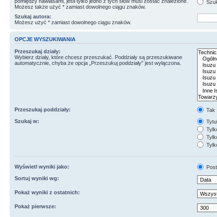
pomiędzy nawiasami, jeśli tylko jedno z tych słów musi zostać znalezione.
Szuk
Możesz także użyć * zamiast dowolnego ciągu znaków.
Szukaj autora:
Możesz użyć * zamiast dowolnego ciągu znaków.
OPCJE WYSZUKIWANIA
Przeszukaj działy:
Wybierz działy, które chcesz przeszukać. Poddziały są przeszukiwane
automatycznie, chyba że opcja „Przeszukuj poddziały” jest wyłączona.
Przeszukaj poddziały:
Tak
Szukaj w:
Tytuł
Tylk
Tylko
Tylk
Wyświetl wyniki jako:
Post
Sortuj wyniki wg:
Pokaż wyniki z ostatnich:
Pokaż pierwsze: