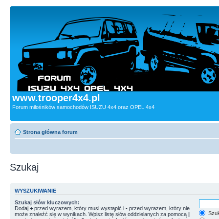
www.trooper4x4.pl
Forum miłośników samochodów ISUZU 4x4 oraz OPEL 4x4
Strona główna forum
Szukaj
WYSZUKIWANIE
Szukaj słów kluczowych:
Dodaj
+
przed wyrazem, który musi wystąpić i
-
przed wyrazem, który nie
Szuk
może znaleźć się w wynikach. Wpisz listę słów oddzielanych za pomocą
|