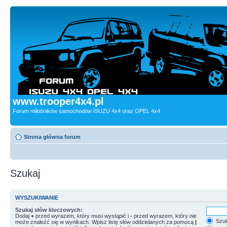
www.trooper4x4.pl
Forum miłośników samochodów ISUZU 4x4 oraz OPEL 4x4
Strona główna forum
Szukaj
WYSZUKIWANIE
Szukaj słów kluczowych:
Dodaj
+
przed wyrazem, który musi wystąpić i
-
przed wyrazem, który nie
Szuk
może znaleźć się w wynikach. Wpisz listę słów oddzielanych za pomocą
|