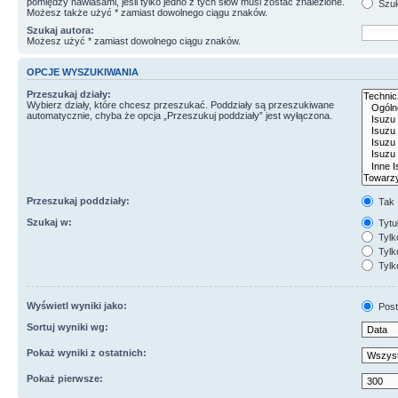
pomiędzy nawiasami, jeśli tylko jedno z tych słów musi zostać znalezione.
Szuk
Możesz także użyć * zamiast dowolnego ciągu znaków.
Szukaj autora:
Możesz użyć * zamiast dowolnego ciągu znaków.
OPCJE WYSZUKIWANIA
Przeszukaj działy:
Wybierz działy, które chcesz przeszukać. Poddziały są przeszukiwane
automatycznie, chyba że opcja „Przeszukuj poddziały” jest wyłączona.
Przeszukaj poddziały:
Tak
Szukaj w:
Tytuł
Tylk
Tylko
Tylk
Wyświetl wyniki jako:
Post
Sortuj wyniki wg:
Pokaż wyniki z ostatnich:
Pokaż pierwsze: