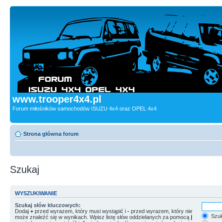
www.trooper4x4.pl
Forum miłośników samochodów ISUZU 4x4 oraz OPEL 4x4
Strona główna forum
Szukaj
WYSZUKIWANIE
Szukaj słów kluczowych:
Dodaj
+
przed wyrazem, który musi wystąpić i
-
przed wyrazem, który nie
Szuk
może znaleźć się w wynikach. Wpisz listę słów oddzielanych za pomocą
|