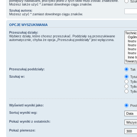
pomiędzy nawiasami, jeśli tylko jedno z tych słów musi zostać znalezione.
Szuk
Możesz także użyć * zamiast dowolnego ciągu znaków.
Szukaj autora:
Możesz użyć * zamiast dowolnego ciągu znaków.
OPCJE WYSZUKIWANIA
Przeszukaj działy:
Wybierz działy, które chcesz przeszukać. Poddziały są przeszukiwane
automatycznie, chyba że opcja „Przeszukuj poddziały” jest wyłączona.
Przeszukaj poddziały:
Tak
Szukaj w:
Tytuł
Tylk
Tylko
Tylk
Wyświetl wyniki jako:
Post
Sortuj wyniki wg:
Pokaż wyniki z ostatnich:
Pokaż pierwsze: