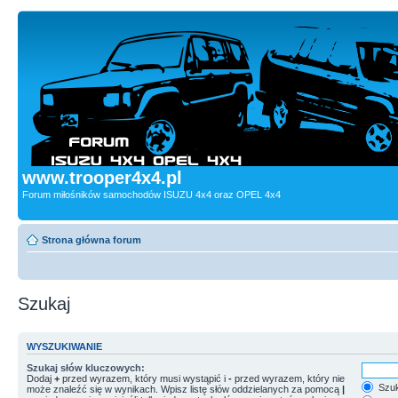
www.trooper4x4.pl
Forum miłośników samochodów ISUZU 4x4 oraz OPEL 4x4
Strona główna forum
Szukaj
WYSZUKIWANIE
Szukaj słów kluczowych:
Dodaj
+
przed wyrazem, który musi wystąpić i
-
przed wyrazem, który nie
Szuk
może znaleźć się w wynikach. Wpisz listę słów oddzielanych za pomocą
|