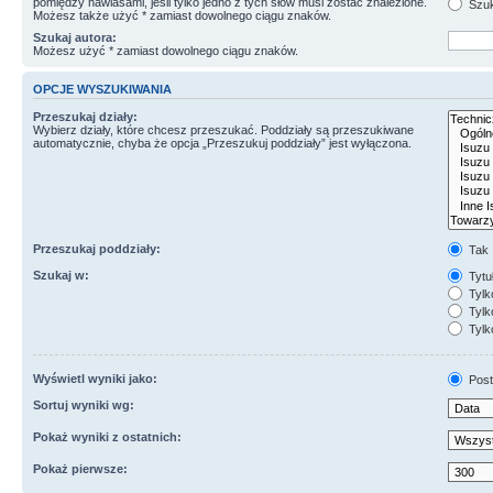
pomiędzy nawiasami, jeśli tylko jedno z tych słów musi zostać znalezione.
Szuk
Możesz także użyć * zamiast dowolnego ciągu znaków.
Szukaj autora:
Możesz użyć * zamiast dowolnego ciągu znaków.
OPCJE WYSZUKIWANIA
Przeszukaj działy:
Wybierz działy, które chcesz przeszukać. Poddziały są przeszukiwane
automatycznie, chyba że opcja „Przeszukuj poddziały” jest wyłączona.
Przeszukaj poddziały:
Tak
Szukaj w:
Tytuł
Tylk
Tylko
Tylk
Wyświetl wyniki jako:
Post
Sortuj wyniki wg:
Pokaż wyniki z ostatnich:
Pokaż pierwsze: