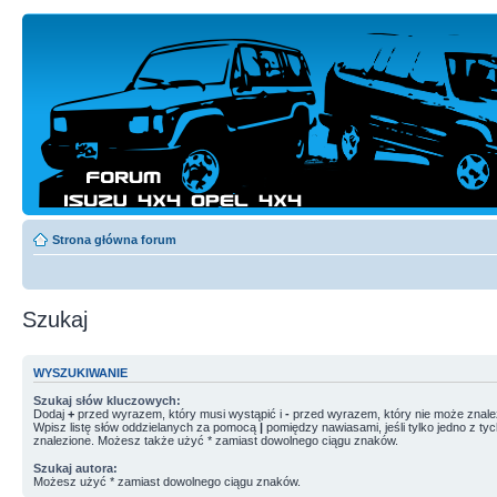
Strona główna forum
Szukaj
WYSZUKIWANIE
Szukaj słów kluczowych:
Dodaj
+
przed wyrazem, który musi wystąpić i
-
przed wyrazem, który nie może znale
Wpisz listę słów oddzielanych za pomocą
|
pomiędzy nawiasami, jeśli tylko jedno z ty
znalezione. Możesz także użyć * zamiast dowolnego ciągu znaków.
Szukaj autora:
Możesz użyć * zamiast dowolnego ciągu znaków.