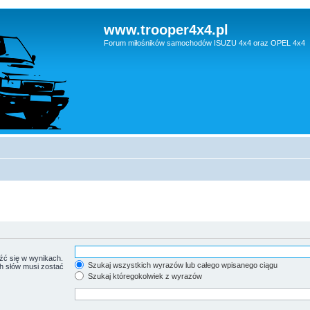
www.trooper4x4.pl
Forum miłośników samochodów ISUZU 4x4 oraz OPEL 4x4
źć się w wynikach.
Szukaj wszystkich wyrazów lub całego wpisanego ciągu
ch słów musi zostać
Szukaj któregokolwiek z wyrazów