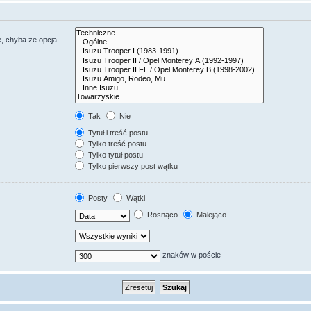
, chyba że opcja
Tak
Nie
Tytuł i treść postu
Tylko treść postu
Tylko tytuł postu
Tylko pierwszy post wątku
Posty
Wątki
Rosnąco
Malejąco
znaków w poście