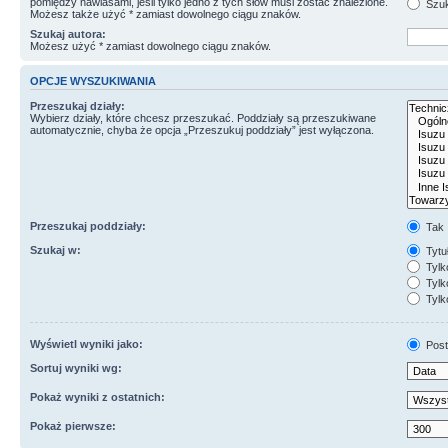
pomiędzy nawiasami, jeśli tylko jedno z tych słów musi zostać znalezione.
Szuk
Możesz także użyć * zamiast dowolnego ciągu znaków.
Szukaj autora:
Możesz użyć * zamiast dowolnego ciągu znaków.
OPCJE WYSZUKIWANIA
Przeszukaj działy:
Wybierz działy, które chcesz przeszukać. Poddziały są przeszukiwane
automatycznie, chyba że opcja „Przeszukuj poddziały” jest wyłączona.
Przeszukaj poddziały:
Tak
Szukaj w:
Tytuł
Tylk
Tylko
Tylk
Wyświetl wyniki jako:
Post
Sortuj wyniki wg:
Pokaż wyniki z ostatnich:
Pokaż pierwsze: