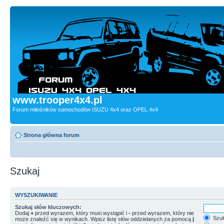
www.trooper4x4.pl
Forum miłośników samochodów ISUZU 4x4 oraz OPEL 4x4
Strona główna forum
Szukaj
WYSZUKIWANIE
Szukaj słów kluczowych:
Dodaj
+
przed wyrazem, który musi wystąpić i
-
przed wyrazem, który nie
Szuk
może znaleźć się w wynikach. Wpisz listę słów oddzielanych za pomocą
|