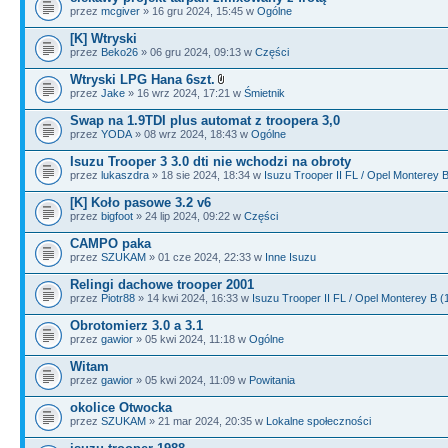
przez
mcgiver
» 16 gru 2024, 15:45 w
Ogólne
[K] Wtryski
przez
Beko26
» 06 gru 2024, 09:13 w
Części
Wtryski LPG Hana 6szt.
przez
Jake
» 16 wrz 2024, 17:21 w
Śmietnik
Swap na 1.9TDI plus automat z troopera 3,0
przez
YODA
» 08 wrz 2024, 18:43 w
Ogólne
Isuzu Trooper 3 3.0 dti nie wchodzi na obroty
przez
lukaszdra
» 18 sie 2024, 18:34 w
Isuzu Trooper II FL / Opel Monterey 
[K] Koło pasowe 3.2 v6
przez
bigfoot
» 24 lip 2024, 09:22 w
Części
CAMPO paka
przez
SZUKAM
» 01 cze 2024, 22:33 w
Inne Isuzu
Relingi dachowe trooper 2001
przez
Piotr88
» 14 kwi 2024, 16:33 w
Isuzu Trooper II FL / Opel Monterey B 
Obrotomierz 3.0 a 3.1
przez
gawior
» 05 kwi 2024, 11:18 w
Ogólne
Witam
przez
gawior
» 05 kwi 2024, 11:09 w
Powitania
okolice Otwocka
przez
SZUKAM
» 21 mar 2024, 20:35 w
Lokalne społeczności