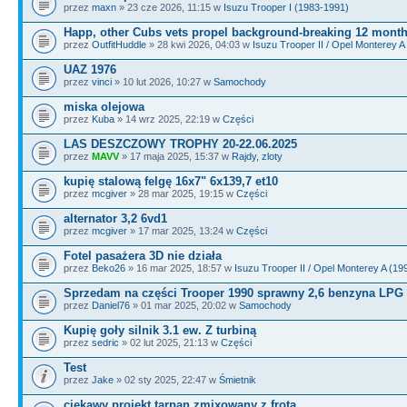
przez
maxn
» 23 cze 2026, 11:15 w
Isuzu Trooper I (1983-1991)
Happ, other Cubs vets propel background-breaking 12 mont
przez
OutfitHuddle
» 28 kwi 2026, 04:03 w
Isuzu Trooper II / Opel Monterey A
UAZ 1976
przez
vinci
» 10 lut 2026, 10:27 w
Samochody
miska olejowa
przez
Kuba
» 14 wrz 2025, 22:19 w
Części
LAS DESZCZOWY TROPHY 20-22.06.2025
przez
MAVV
» 17 maja 2025, 15:37 w
Rajdy, zloty
kupię stalową felgę 16x7" 6x139,7 et10
przez
mcgiver
» 28 mar 2025, 19:15 w
Części
alternator 3,2 6vd1
przez
mcgiver
» 17 mar 2025, 13:24 w
Części
Fotel pasażera 3D nie działa
przez
Beko26
» 16 mar 2025, 18:57 w
Isuzu Trooper II / Opel Monterey A (19
Sprzedam na części Trooper 1990 sprawny 2,6 benzyna LPG
przez
Daniel76
» 01 mar 2025, 20:02 w
Samochody
Kupię goły silnik 3.1 ew. Z turbiną
przez
sedric
» 02 lut 2025, 21:13 w
Części
Test
przez
Jake
» 02 sty 2025, 22:47 w
Śmietnik
ciekawy projekt tarpan zmixowany z frotą