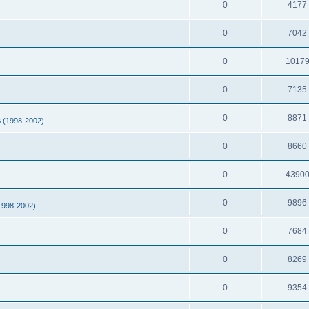
0
4177
0
7042
0
1017
0
7135
0
8871
B (1998-2002)
0
8660
0
4390
0
9896
(1998-2002)
0
7684
0
8269
0
9354