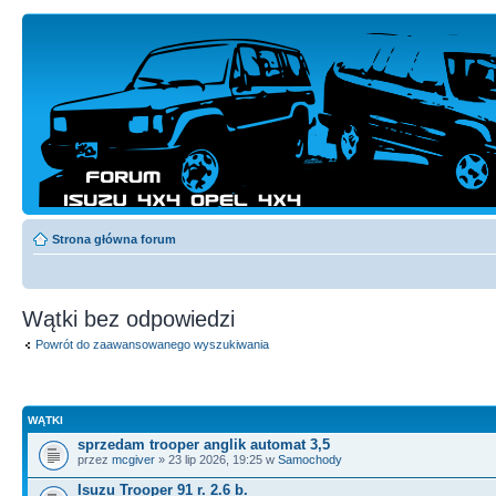
Strona główna forum
Wątki bez odpowiedzi
Powrót do zaawansowanego wyszukiwania
WĄTKI
sprzedam trooper anglik automat 3,5
przez
mcgiver
» 23 lip 2026, 19:25 w
Samochody
Isuzu Trooper 91 r. 2.6 b.