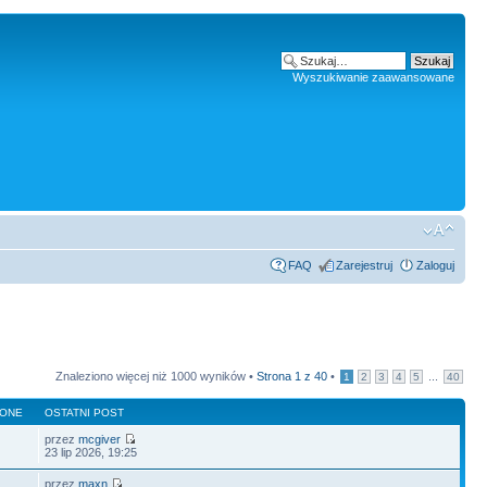
Wyszukiwanie zaawansowane
FAQ
Zarejestruj
Zaloguj
Znaleziono więcej niż 1000 wyników •
Strona
1
z
40
•
...
1
2
3
4
5
40
LONE
OSTATNI POST
przez
mcgiver
23 lip 2026, 19:25
przez
maxn