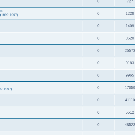
0
727
hs
0
1228
 (1992-1997)
0
1409
0
3520
0
2557
0
9183
0
9965
0
1705
92-1997)
0
41110
0
5512
0
4852