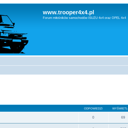
www.trooper4x4.pl
Forum miłośników samochodów ISUZU 4x4 oraz OPEL 4x4
ODPOWIEDZI
WYŚWIET
0
69