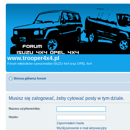
www.trooper4x4.pl
Forum miłośników samochodów ISUZU 4x4 oraz OPEL 4x4
Strona główna forum
Musisz się zalogować, żeby cytować posty w tym dziale.
Nazwa użytkownika:
Hasło:
Zapomniałem hasła
Wyślij ponownie e-mail aktywacyjny