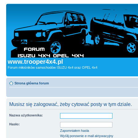
www.trooper4x4.pl
Forum miłośników samochodów ISUZU 4x4 oraz OPEL 4x4
Strona główna forum
Musisz się zalogować, żeby cytować posty w tym dziale.
Nazwa użytkownika:
Hasło:
Zapomniałem hasła
Wyślij ponownie e-mail aktywacyjny