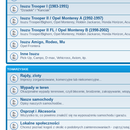
Isuzu Trooper I (1983-1991)
"Dziadek" / "Kanciak"
Isuzu Trooper II / Opel Monterey A (1992-1997)
Isuzu Trooper/Bighorn, Opel Monterey, Holden Jackaroo, Honda Horizon, Ac
Isuzu Trooper II FL / Opel Monterey B (1998-2002)
Isuzu Trooper/Bighorn, Opel Monterey, Holden Jackaroo, Honda Horizon, Ac
Isuzu Amigo, Rodeo, Mu
Opel Frontera
Inne Isuzu
Pick-Up, Campo, D-max, Vehicross, Axiom, itp.
TOWARZYSKIE
Rajdy, zloty
Imprezy zorganizowane, komercyjne lub niekomercyjne...
Wypady w teren
Okazjonalne wypady terenowe, czyli błocenie, brodzenie, zakopywanie, wtopy, i
Nasze samochody
Opisy naszych samochodów...
Osprzęt i Akcesoria
Wszystko to, co powinno znaleźć się na wyposażeniu samochodu i garażu.
Lokalne społeczności
Chcesz poznać kogoś z okolic o podobnych zainteresowaniach - zajrzyj tutaj.