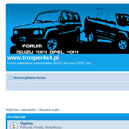
www.trooper4x4.pl
Forum miłośników samochodów ISUZU 4x4 oraz OPEL 4x4
Strona główna forum
Wątki bez odpowiedzi
•
Aktywne wątki
TECHNICZNE
Ogólne
Pomysły, Porady, Modyfikacje