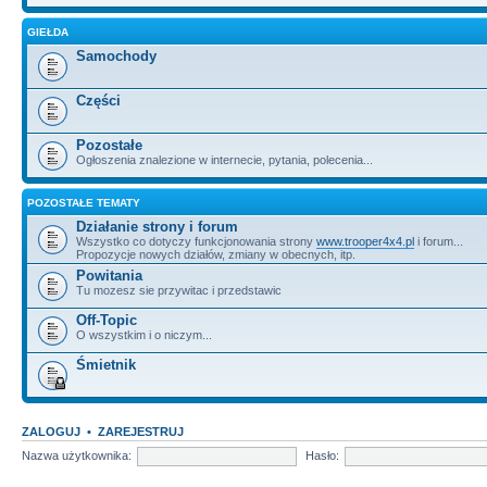
GIEŁDA
Samochody
Części
Pozostałe
Ogłoszenia znalezione w internecie, pytania, polecenia...
POZOSTAŁE TEMATY
Działanie strony i forum
Wszystko co dotyczy funkcjonowania strony
www.trooper4x4.pl
i forum...
Propozycje nowych działów, zmiany w obecnych, itp.
Powitania
Tu mozesz sie przywitac i przedstawic
Off-Topic
O wszystkim i o niczym...
Śmietnik
ZALOGUJ
•
ZAREJESTRUJ
Nazwa użytkownika:
Hasło: