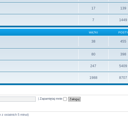
17
139
7
1449
WĄTKI
POST
38
455
80
398
247
5409
1988
8707
|
Zapamiętaj mnie
 z ostatnich 5 minut)