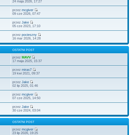
24 maja 2026, 17:27
przez
mcgiver
09 cze 2026, 07:47
przez
Jake
05 cze 2023, 17:10
przez
pocieszny
16 mar 2026, 14:28
Y
OSTATNI POST
przez
MAVV
17 maja 2025, 15:37
przez
miras7
19 kwi 2021, 09:37
przez
Jake
02 lip 2025, 01:46
przez
mcgiver
07 cze 2025, 14:50
przez
Jake
30 cze 2024, 03:04
Y
OSTATNI POST
przez
mcgiver
23 lip 2026, 19:25