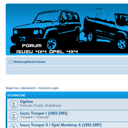
Strona główna forum
Wątki bez odpowiedzi
•
Aktywne wątki
TECHNICZNE
Ogólne
Pomysły, Porady, Modyfikacje
Isuzu Trooper I (1983-1991)
"Dziadek" / "Kanciak"
Isuzu Trooper II / Opel Monterey A (1992-1997)