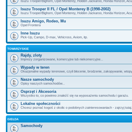
Isuzu Trooper/Bighorn, Opel Monterey, Holden Jackaroo, Honda Horizon, Ac
Isuzu Trooper II FL / Opel Monterey B (1998-2002)
Isuzu Trooper/Bighorn, Opel Monterey, Holden Jackaroo, Honda Horizon, Ac
Isuzu Amigo, Rodeo, Mu
Opel Frontera
Inne Isuzu
Pick-Up, Campo, D-max, Vehicross, Axiom, itp.
TOWARZYSKIE
Rajdy, zloty
Imprezy zorganizowane, komercyjne lub niekomercyjne...
Wypady w teren
Okazjonalne wypady terenowe, czyli błocenie, brodzenie, zakopywanie, wtopy, i
Nasze samochody
Opisy naszych samochodów...
Osprzęt i Akcesoria
Wszystko to, co powinno znaleźć się na wyposażeniu samochodu i garażu.
Lokalne społeczności
Chcesz poznać kogoś z okolic o podobnych zainteresowaniach - zajrzyj tutaj.
GIEŁDA
Samochody