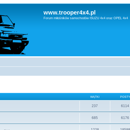
www.trooper4x4.pl
Forum miłośników samochodów ISUZU 4x4 oraz OPEL 4x4
WĄTKI
POST
237
6114
685
6176
1228
1859