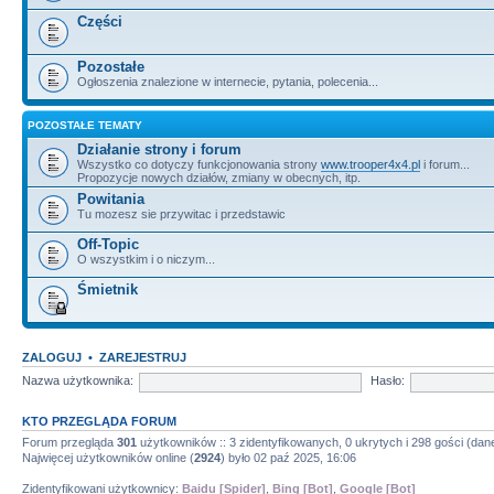
Części
Pozostałe
Ogłoszenia znalezione w internecie, pytania, polecenia...
POZOSTAŁE TEMATY
Działanie strony i forum
Wszystko co dotyczy funkcjonowania strony
www.trooper4x4.pl
i forum...
Propozycje nowych działów, zmiany w obecnych, itp.
Powitania
Tu mozesz sie przywitac i przedstawic
Off-Topic
O wszystkim i o niczym...
Śmietnik
ZALOGUJ
•
ZAREJESTRUJ
Nazwa użytkownika:
Hasło:
KTO PRZEGLĄDA FORUM
Forum przegląda
301
użytkowników :: 3 zidentyfikowanych, 0 ukrytych i 298 gości (dane
Najwięcej użytkowników online (
2924
) było 02 paź 2025, 16:06
Zidentyfikowani użytkownicy:
Baidu [Spider]
,
Bing [Bot]
,
Google [Bot]