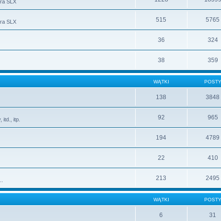
ura SLX
515
5765
ura SLX
36
324
38
359
WĄTKI
POST
138
3848
92
965
td., itp.
194
4789
22
410
213
2495
..
WĄTKI
POST
6
31