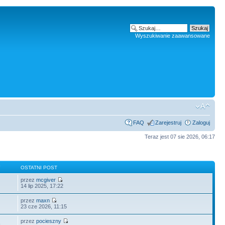
Wyszukiwanie zaawansowane
FAQ
Zarejestruj
Zaloguj
Teraz jest 07 sie 2026, 06:17
Y
OSTATNI POST
przez
mcgiver
14 lip 2025, 17:22
przez
maxn
23 cze 2026, 11:15
przez
pocieszny
9