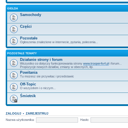
GIEŁDA
Samochody
Części
Pozostałe
Ogłoszenia znalezione w internecie, pytania, polecenia...
POZOSTAŁE TEMATY
Działanie strony i forum
Wszystko co dotyczy funkcjonowania strony
www.trooper4x4.pl
i forum...
Propozycje nowych działów, zmiany w obecnych, itp.
Powitania
Tu mozesz sie przywitac i przedstawic
Off-Topic
O wszystkim i o niczym...
Śmietnik
ZALOGUJ
•
ZAREJESTRUJ
Nazwa użytkownika:
Hasło: