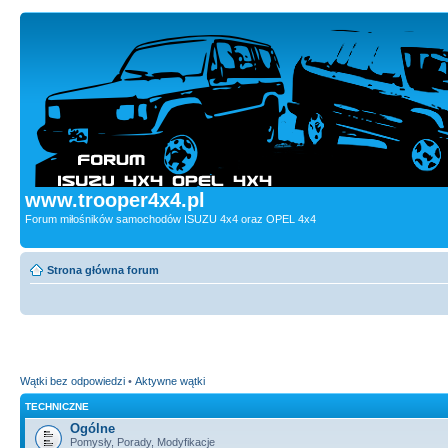
www.trooper4x4.pl
Forum miłośników samochodów ISUZU 4x4 oraz OPEL 4x4
Strona główna forum
Wątki bez odpowiedzi
•
Aktywne wątki
TECHNICZNE
Ogólne
Pomysły, Porady, Modyfikacje