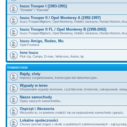
Isuzu Trooper I (1983-1991)
"Dziadek" / "Kanciak"
Isuzu Trooper II / Opel Monterey A (1992-1997)
Isuzu Trooper/Bighorn, Opel Monterey, Holden Jackaroo, Honda Horizon, Ac
Isuzu Trooper II FL / Opel Monterey B (1998-2002)
Isuzu Trooper/Bighorn, Opel Monterey, Holden Jackaroo, Honda Horizon, Ac
Isuzu Amigo, Rodeo, Mu
Opel Frontera
Inne Isuzu
Pick-Up, Campo, D-max, Vehicross, Axiom, itp.
TOWARZYSKIE
Rajdy, zloty
Imprezy zorganizowane, komercyjne lub niekomercyjne...
Wypady w teren
Okazjonalne wypady terenowe, czyli błocenie, brodzenie, zakopywanie, wtopy, i
Nasze samochody
Opisy naszych samochodów...
Osprzęt i Akcesoria
Wszystko to, co powinno znaleźć się na wyposażeniu samochodu i garażu.
Lokalne społeczności
Chcesz poznać kogoś z okolic o podobnych zainteresowaniach - zajrzyj tutaj.