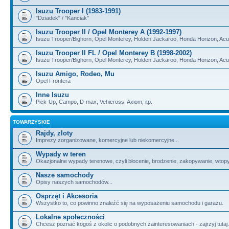
Isuzu Trooper I (1983-1991)
"Dziadek" / "Kanciak"
Isuzu Trooper II / Opel Monterey A (1992-1997)
Isuzu Trooper/Bighorn, Opel Monterey, Holden Jackaroo, Honda Horizon, Ac
Isuzu Trooper II FL / Opel Monterey B (1998-2002)
Isuzu Trooper/Bighorn, Opel Monterey, Holden Jackaroo, Honda Horizon, Ac
Isuzu Amigo, Rodeo, Mu
Opel Frontera
Inne Isuzu
Pick-Up, Campo, D-max, Vehicross, Axiom, itp.
TOWARZYSKIE
Rajdy, zloty
Imprezy zorganizowane, komercyjne lub niekomercyjne...
Wypady w teren
Okazjonalne wypady terenowe, czyli błocenie, brodzenie, zakopywanie, wtopy, i
Nasze samochody
Opisy naszych samochodów...
Osprzęt i Akcesoria
Wszystko to, co powinno znaleźć się na wyposażeniu samochodu i garażu.
Lokalne społeczności
Chcesz poznać kogoś z okolic o podobnych zainteresowaniach - zajrzyj tutaj.