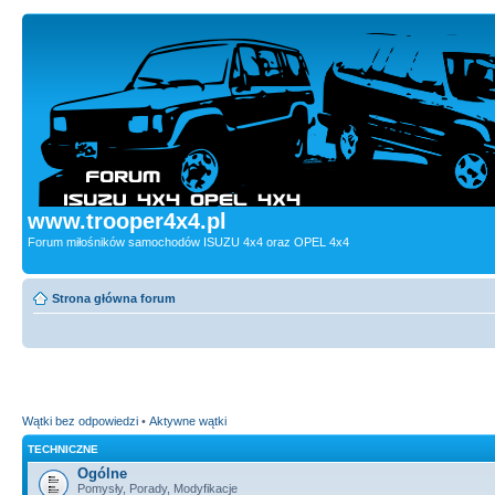
www.trooper4x4.pl
Forum miłośników samochodów ISUZU 4x4 oraz OPEL 4x4
Strona główna forum
Wątki bez odpowiedzi
•
Aktywne wątki
TECHNICZNE
Ogólne
Pomysły, Porady, Modyfikacje