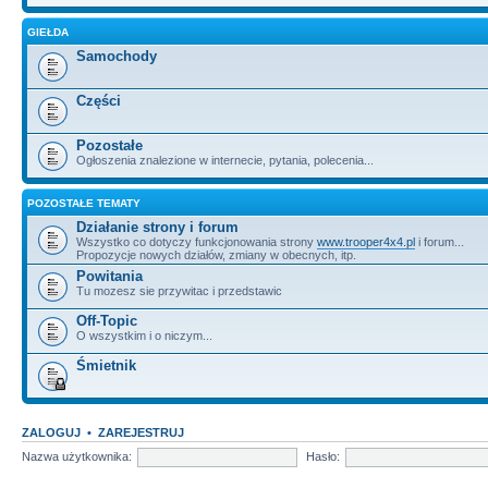
GIEŁDA
Samochody
Części
Pozostałe
Ogłoszenia znalezione w internecie, pytania, polecenia...
POZOSTAŁE TEMATY
Działanie strony i forum
Wszystko co dotyczy funkcjonowania strony
www.trooper4x4.pl
i forum...
Propozycje nowych działów, zmiany w obecnych, itp.
Powitania
Tu mozesz sie przywitac i przedstawic
Off-Topic
O wszystkim i o niczym...
Śmietnik
ZALOGUJ
•
ZAREJESTRUJ
Nazwa użytkownika:
Hasło: