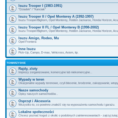
Isuzu Trooper I (1983-1991)
"Dziadek" / "Kanciak"
Isuzu Trooper II / Opel Monterey A (1992-1997)
Isuzu Trooper/Bighorn, Opel Monterey, Holden Jackaroo, Honda Horizon, Ac
Isuzu Trooper II FL / Opel Monterey B (1998-2002)
Isuzu Trooper/Bighorn, Opel Monterey, Holden Jackaroo, Honda Horizon, Ac
Isuzu Amigo, Rodeo, Mu
Opel Frontera
Inne Isuzu
Pick-Up, Campo, D-max, Vehicross, Axiom, itp.
TOWARZYSKIE
Rajdy, zloty
Imprezy zorganizowane, komercyjne lub niekomercyjne...
Wypady w teren
Okazjonalne wypady terenowe, czyli błocenie, brodzenie, zakopywanie, wtopy, i
Nasze samochody
Opisy naszych samochodów...
Osprzęt i Akcesoria
Wszystko to, co powinno znaleźć się na wyposażeniu samochodu i garażu.
Lokalne społeczności
Chcesz poznać kogoś z okolic o podobnych zainteresowaniach - zajrzyj tutaj.