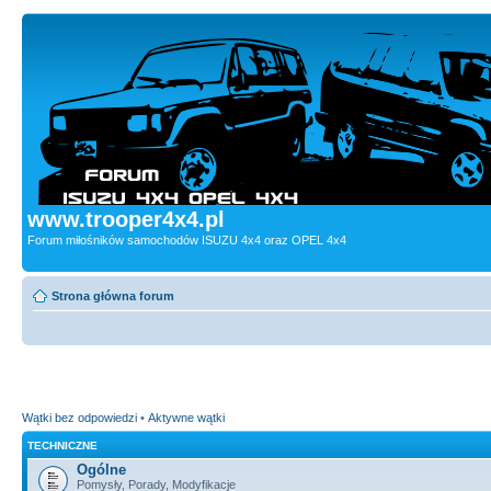
www.trooper4x4.pl
Forum miłośników samochodów ISUZU 4x4 oraz OPEL 4x4
Strona główna forum
Wątki bez odpowiedzi
•
Aktywne wątki
TECHNICZNE
Ogólne
Pomysły, Porady, Modyfikacje