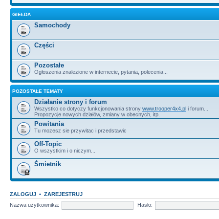
GIEŁDA
Samochody
Części
Pozostałe
Ogłoszenia znalezione w internecie, pytania, polecenia...
POZOSTAŁE TEMATY
Działanie strony i forum
Wszystko co dotyczy funkcjonowania strony
www.trooper4x4.pl
i forum...
Propozycje nowych działów, zmiany w obecnych, itp.
Powitania
Tu mozesz sie przywitac i przedstawic
Off-Topic
O wszystkim i o niczym...
Śmietnik
ZALOGUJ
•
ZAREJESTRUJ
Nazwa użytkownika:
Hasło: