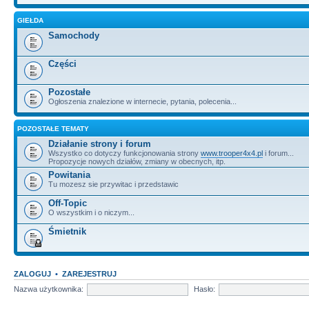
GIEŁDA
Samochody
Części
Pozostałe
Ogłoszenia znalezione w internecie, pytania, polecenia...
POZOSTAŁE TEMATY
Działanie strony i forum
Wszystko co dotyczy funkcjonowania strony
www.trooper4x4.pl
i forum...
Propozycje nowych działów, zmiany w obecnych, itp.
Powitania
Tu mozesz sie przywitac i przedstawic
Off-Topic
O wszystkim i o niczym...
Śmietnik
ZALOGUJ
•
ZAREJESTRUJ
Nazwa użytkownika:
Hasło: