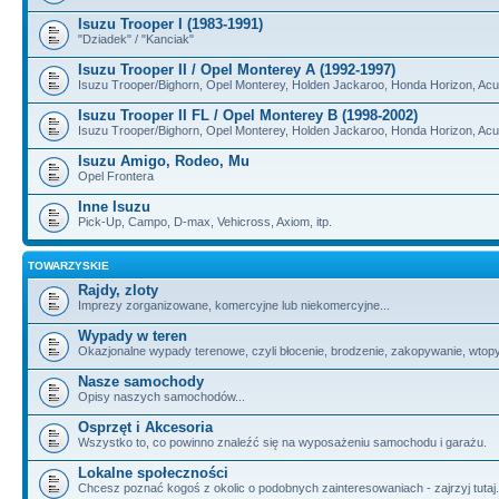
Isuzu Trooper I (1983-1991)
"Dziadek" / "Kanciak"
Isuzu Trooper II / Opel Monterey A (1992-1997)
Isuzu Trooper/Bighorn, Opel Monterey, Holden Jackaroo, Honda Horizon, Ac
Isuzu Trooper II FL / Opel Monterey B (1998-2002)
Isuzu Trooper/Bighorn, Opel Monterey, Holden Jackaroo, Honda Horizon, Ac
Isuzu Amigo, Rodeo, Mu
Opel Frontera
Inne Isuzu
Pick-Up, Campo, D-max, Vehicross, Axiom, itp.
TOWARZYSKIE
Rajdy, zloty
Imprezy zorganizowane, komercyjne lub niekomercyjne...
Wypady w teren
Okazjonalne wypady terenowe, czyli błocenie, brodzenie, zakopywanie, wtopy, i
Nasze samochody
Opisy naszych samochodów...
Osprzęt i Akcesoria
Wszystko to, co powinno znaleźć się na wyposażeniu samochodu i garażu.
Lokalne społeczności
Chcesz poznać kogoś z okolic o podobnych zainteresowaniach - zajrzyj tutaj.