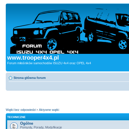
www.trooper4x4.pl
Forum miłośników samochodów ISUZU 4x4 oraz OPEL 4x4
Strona główna forum
Wątki bez odpowiedzi
•
Aktywne wątki
TECHNICZNE
Ogólne
Pomysły, Porady, Modyfikacje