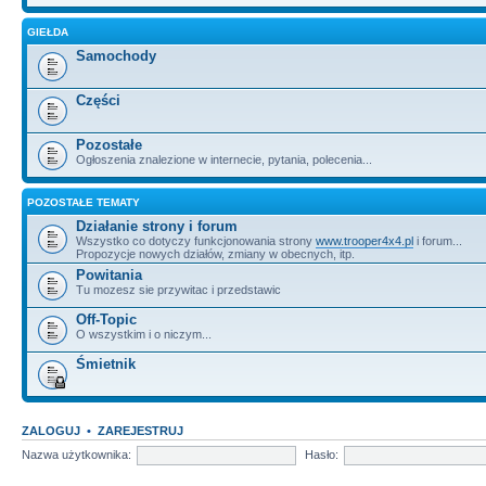
GIEŁDA
Samochody
Części
Pozostałe
Ogłoszenia znalezione w internecie, pytania, polecenia...
POZOSTAŁE TEMATY
Działanie strony i forum
Wszystko co dotyczy funkcjonowania strony
www.trooper4x4.pl
i forum...
Propozycje nowych działów, zmiany w obecnych, itp.
Powitania
Tu mozesz sie przywitac i przedstawic
Off-Topic
O wszystkim i o niczym...
Śmietnik
ZALOGUJ
•
ZAREJESTRUJ
Nazwa użytkownika:
Hasło: