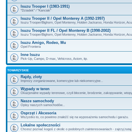
Isuzu Trooper I (1983-1991)
"Dziadek" / "Kanciak"
Isuzu Trooper II / Opel Monterey A (1992-1997)
Isuzu Trooper/Bighorn, Opel Monterey, Holden Jackaroo, Honda Horizon, Ac
Isuzu Trooper II FL / Opel Monterey B (1998-2002)
Isuzu Trooper/Bighorn, Opel Monterey, Holden Jackaroo, Honda Horizon, Ac
Isuzu Amigo, Rodeo, Mu
Opel Frontera
Inne Isuzu
Pick-Up, Campo, D-max, Vehicross, Axiom, itp.
TOWARZYSKIE
Rajdy, zloty
Imprezy zorganizowane, komercyjne lub niekomercyjne...
Wypady w teren
Okazjonalne wypady terenowe, czyli błocenie, brodzenie, zakopywanie, wtopy, i
Nasze samochody
Opisy naszych samochodów...
Osprzęt i Akcesoria
Wszystko to, co powinno znaleźć się na wyposażeniu samochodu i garażu.
Lokalne społeczności
Chcesz poznać kogoś z okolic o podobnych zainteresowaniach - zajrzyj tutaj.