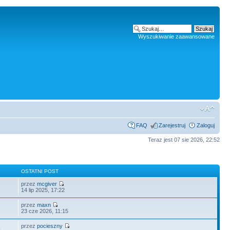
Wyszukiwanie zaawansowane
FAQ
Zarejestruj
Zaloguj
Teraz jest 07 sie 2026, 22:52
Y
OSTATNI POST
przez
mcgiver
14 lip 2025, 17:22
przez
maxn
23 cze 2026, 11:15
przez
pocieszny
9