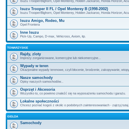
Isuzu Trooper/Bighorn, Opel Monterey, Holden Jackaroo, Honda Horizon, Ac
Isuzu Trooper II FL / Opel Monterey B (1998-2002)
Isuzu Trooper/Bighorn, Opel Monterey, Holden Jackaroo, Honda Horizon, Ac
Isuzu Amigo, Rodeo, Mu
Opel Frontera
Inne Isuzu
Pick-Up, Campo, D-max, Vehicross, Axiom, itp.
TOWARZYSKIE
Rajdy, zloty
Imprezy zorganizowane, komercyjne lub niekomercyjne...
Wypady w teren
Okazjonalne wypady terenowe, czyli błocenie, brodzenie, zakopywanie, wtopy, i
Nasze samochody
Opisy naszych samochodów...
Osprzęt i Akcesoria
Wszystko to, co powinno znaleźć się na wyposażeniu samochodu i garażu.
Lokalne społeczności
Chcesz poznać kogoś z okolic o podobnych zainteresowaniach - zajrzyj tutaj.
GIEŁDA
Samochody