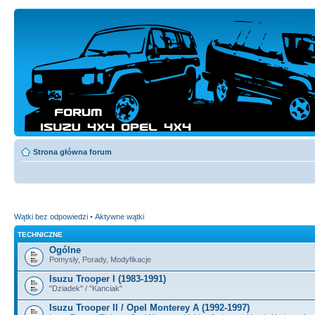
Strona główna forum
Wątki bez odpowiedzi
•
Aktywne wątki
TECHNICZNE
Ogólne
Pomysły, Porady, Modyfikacje
Isuzu Trooper I (1983-1991)
"Dziadek" / "Kanciak"
Isuzu Trooper II / Opel Monterey A (1992-1997)