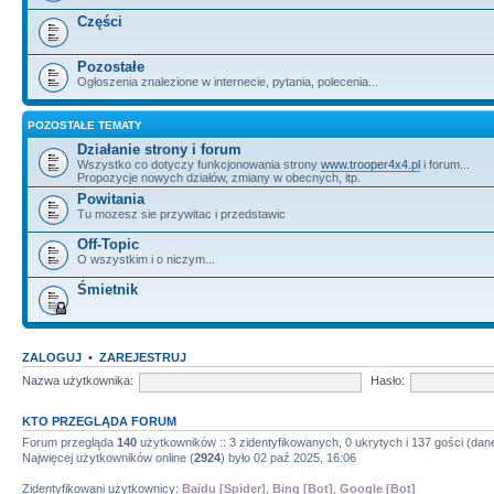
Części
Pozostałe
Ogłoszenia znalezione w internecie, pytania, polecenia...
POZOSTAŁE TEMATY
Działanie strony i forum
Wszystko co dotyczy funkcjonowania strony
www.trooper4x4.pl
i forum...
Propozycje nowych działów, zmiany w obecnych, itp.
Powitania
Tu mozesz sie przywitac i przedstawic
Off-Topic
O wszystkim i o niczym...
Śmietnik
ZALOGUJ
•
ZAREJESTRUJ
Nazwa użytkownika:
Hasło:
KTO PRZEGLĄDA FORUM
Forum przegląda
140
użytkowników :: 3 zidentyfikowanych, 0 ukrytych i 137 gości (dane
Najwięcej użytkowników online (
2924
) było 02 paź 2025, 16:06
Zidentyfikowani użytkownicy:
Baidu [Spider]
,
Bing [Bot]
,
Google [Bot]