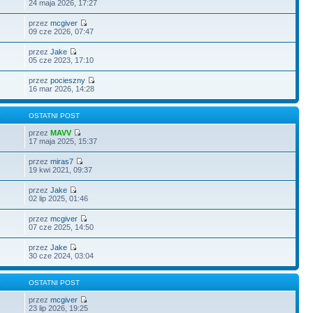
24 maja 2026, 17:27
przez
mcgiver
09 cze 2026, 07:47
przez
Jake
05 cze 2023, 17:10
przez
pocieszny
16 mar 2026, 14:28
Y
OSTATNI POST
przez
MAVV
17 maja 2025, 15:37
przez
miras7
19 kwi 2021, 09:37
przez
Jake
02 lip 2025, 01:46
przez
mcgiver
07 cze 2025, 14:50
przez
Jake
30 cze 2024, 03:04
Y
OSTATNI POST
przez
mcgiver
23 lip 2026, 19:25