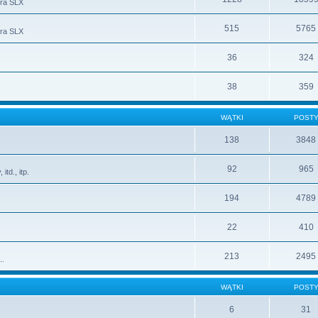
ura SLX
515
5765
ura SLX
36
324
38
359
WĄTKI
POST
138
3848
92
965
td., itp.
194
4789
22
410
213
2495
..
WĄTKI
POST
6
31