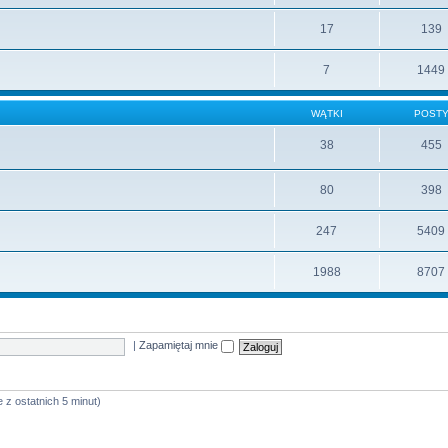
17
139
7
1449
WĄTKI
POST
38
455
80
398
247
5409
1988
8707
|
Zapamiętaj mnie
 z ostatnich 5 minut)