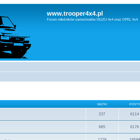
www.trooper4x4.pl
Forum miłośników samochodów ISUZU 4x4 oraz OPEL 4x4
WĄTKI
POST
237
6114
685
6176
1228
1859