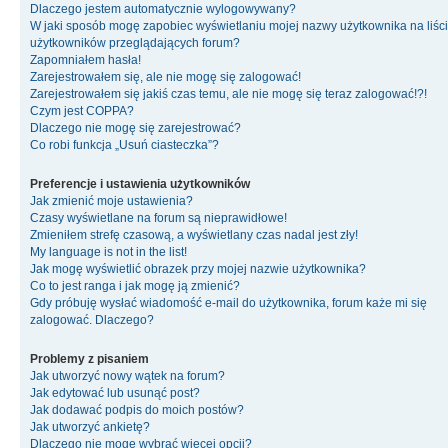
Dlaczego jestem automatycznie wylogowywany?
W jaki sposób mogę zapobiec wyświetlaniu mojej nazwy użytkownika na liśc
użytkowników przeglądających forum?
Zapomniałem hasła!
Zarejestrowałem się, ale nie mogę się zalogować!
Zarejestrowałem się jakiś czas temu, ale nie mogę się teraz zalogować!?!
Czym jest COPPA?
Dlaczego nie mogę się zarejestrować?
Co robi funkcja „Usuń ciasteczka”?
Preferencje i ustawienia użytkowników
Jak zmienić moje ustawienia?
Czasy wyświetlane na forum są nieprawidłowe!
Zmieniłem strefę czasową, a wyświetlany czas nadal jest zły!
My language is not in the list!
Jak mogę wyświetlić obrazek przy mojej nazwie użytkownika?
Co to jest ranga i jak mogę ją zmienić?
Gdy próbuję wysłać wiadomość e-mail do użytkownika, forum każe mi się
zalogować. Dlaczego?
Problemy z pisaniem
Jak utworzyć nowy wątek na forum?
Jak edytować lub usunąć post?
Jak dodawać podpis do moich postów?
Jak utworzyć ankietę?
Dlaczego nie mogę wybrać więcej opcji?