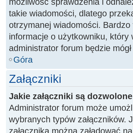
możliwość sprawdzenia i odnalez
takie wiadomości, dlatego przek
otrzymanej wiadomości. Bardzo 
informacje o użytkowniku, któr
administrator forum będzie mógł
Góra
Załączniki
Jakie załączniki są dozwolon
Administrator forum może umożl
wybranych typów załączników. Je
załącznika można załadować na f